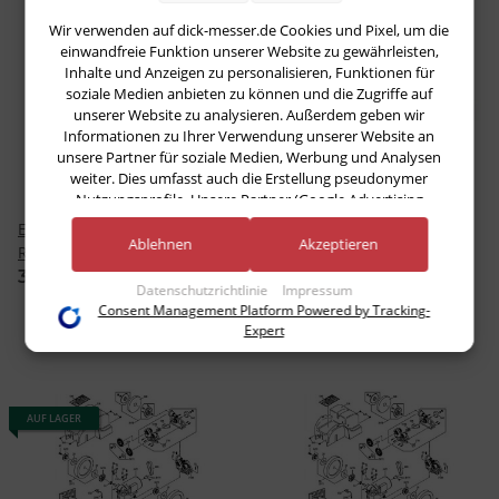
Wir verwenden auf dick-messer.de Cookies und Pixel, um die
einwandfreie Funktion unserer Website zu gewährleisten,
Inhalte und Anzeigen zu personalisieren, Funktionen für
soziale Medien anbieten zu können und die Zugriffe auf
unserer Website zu analysieren. Außerdem geben wir
Informationen zu Ihrer Verwendung unserer Website an
unsere Partner für soziale Medien, Werbung und Analysen
weiter. Dies umfasst auch die Erstellung pseudonymer
Nutzungsprofile. Unsere Partner (Google Advertising
Products) führen diese Informationen möglicherweise mit
Ersatzklingen 18 mm f.
ExpertGrip 2K Blockmesser
weiteren Daten zusammen, die Sie ihnen bereitgestellt haben
Ablehnen
Akzeptieren
Rippenzieher (1 Satz = 5
2148 210 SB von F. Dick
(bspw. anhand eines persönlichen Accounts) oder welche sie
Stk.)
35,70 €
*
26,10 €
*
im Rahmen Ihrer Nutzung der Dienste gesammelt haben
Datenschutzrichtlinie
Impressum
(bspw. Nutzungsdaten anderer Geräte). Ihre Einwilligung zur
Consent Management Platform Powered by Tracking-
Nutzung von Cookies und Pixeln können Sie jederzeit
Expert
widerrufen, indem Sie auf den Datenschutz-Button links
unten klicken und dort die entsprechenden Anpassungen
vornehmen.
AUF LAGER
Zwecke der Datenverarbeitung durch unsere Partner:
Speichern von oder Zugriff auf Informationen auf einem Endgerät
Verwendung reduzierter Daten zur Auswahl von Werbeanzeigen
Erstellung von Profilen für personalisierte Werbung