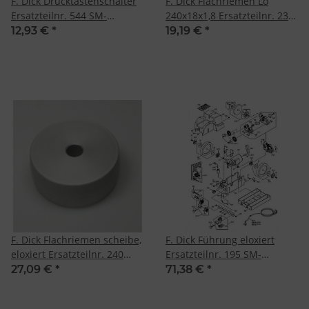
F. Dick Drucktastenschalter
F. Dick Flachriemen Lo
Ersatzteilnr. 544 SM-
240x18x1,8 Ersatzteilnr. 233
110/SM-111
SM-110/SM-111
12,93 €
*
19,19 €
*
F. Dick Flachriemen scheibe,
F. Dick Führung eloxiert
eloxiert Ersatzteilnr. 240
Ersatzteilnr. 195 SM-
SM-110/SM-111
110/SM-111
27,09 €
*
71,38 €
*