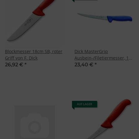
Blockmesser 18cm SB, roter
Dick MasterGrip
Griff von F. Dick
Ausbein-/Filetiermesser, 18
cm
26,92 €
*
23,40 €
*
AUF LAGER