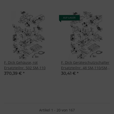
AUF LAGER
F. Dick Gehäuse, rot
F. Dick Geräteschutzschalter
Ersatzteilnr. 502 SM-110
Ersatzteilnr. 48 SM-110/SM-
111
370,39 €
*
30,41 €
*
Artikel 1 - 20 von 167