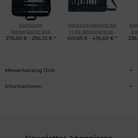
Kochtasche
Rolltasche komplett mit
Roll
Messertasche Dick
11-tlg. Bestückung von
6-t
Culinary Bag 8-teilig
Dick
276,60 € -
296,55 €
*
401,65 € -
435,60 €
*
236
Messerkatalog Dick
Informationen