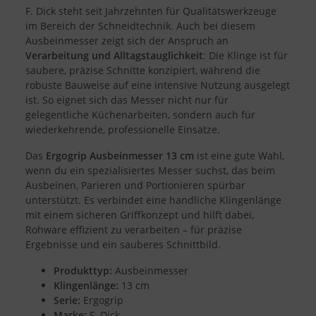
F. Dick steht seit Jahrzehnten für Qualitätswerkzeuge
Speichern von oder Zugriff auf Informationen auf einem Endgerät
Verwendung reduzierter Daten zur Auswahl von Werbeanzeigen
im Bereich der Schneidtechnik. Auch bei diesem
Erstellung von Profilen für personalisierte Werbung
Ausbeinmesser zeigt sich der Anspruch an
Verwendung von Profilen zur Auswahl personalisierter Werbung
Verarbeitung und Alltagstauglichkeit
: Die Klinge ist für
Erstellung von Profilen zur Personalisierung von Inhalten
Verwendung von Profilen zur Auswahl personalisierter Inhalte
saubere, präzise Schnitte konzipiert, während die
Messung der Werbeleistung
robuste Bauweise auf eine intensive Nutzung ausgelegt
Messung der Performance von Inhalten
ist. So eignet sich das Messer nicht nur für
Analyse von Zielgruppen durch Statistiken oder Kombinationen
von Daten aus verschiedenen Quellen
gelegentliche Küchenarbeiten, sondern auch für
Entwicklung und Verbesserung der Angebote
wiederkehrende, professionelle Einsätze.
Verwendung reduzierter Daten zur Auswahl von Inhalten
Das
Ergogrip Ausbeinmesser 13 cm
ist eine gute Wahl,
Besondere Features:
wenn du ein spezialisiertes Messer suchst, das beim
Verwendung genauer Standortdaten
Ausbeinen, Parieren und Portionieren spürbar
Endgeräteeigenschaften zur Identifikation aktiv abfragen
unterstützt. Es verbindet eine handliche Klingenlänge
mit einem sicheren Griffkonzept und hilft dabei,
Rohware effizient zu verarbeiten – für präzise
Ergebnisse und ein sauberes Schnittbild.
Produkttyp:
Ausbeinmesser
Klingenlänge:
13 cm
Serie:
Ergogrip
Marke:
F. Dick