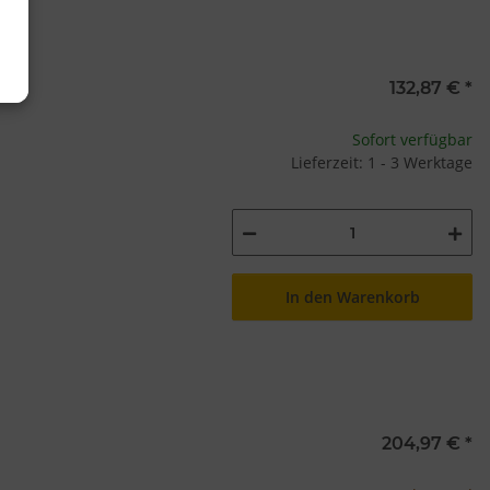
132,87 €
*
Sofort verfügbar
Lieferzeit: 1 - 3 Werktage
In den Warenkorb
204,97 €
*