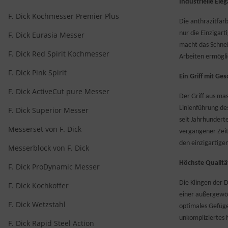
Industrielle Eleg
F. Dick Kochmesser Premier Plus
Die anthrazitfar
nur die Einzigart
F. Dick Eurasia Messer
macht das Schnei
F. Dick Red Spirit Kochmesser
Arbeiten ermögli
F. Dick Pink Spirit
Ein Griff mit Ge
F. Dick ActiveCut pure Messer
Der Griff aus mas
Linienführung de
F. Dick Superior Messer
seit Jahrhundert
Messerset von F. Dick
vergangener Zeite
den einzigartige
Messerblock von F. Dick
Höchste Qualitä
F. Dick ProDynamic Messer
Die Klingen der D
F. Dick Kochkoffer
einer außergewöh
F. Dick Wetzstahl
optimales Gefüge
unkompliziertes 
F. Dick Rapid Steel Action