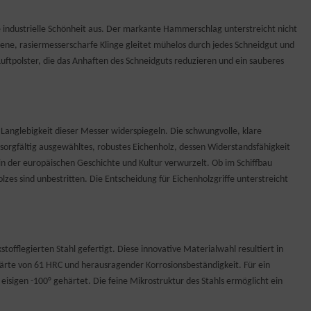
e industrielle Schönheit aus. Der markante Hammerschlag unterstreicht nicht
ffene, rasiermesserscharfe Klinge gleitet mühelos durch jedes Schneidgut und
ftpolster, die das Anhaften des Schneidguts reduzieren und ein sauberes
r Langlebigkeit dieser Messer widerspiegeln. Die schwungvolle, klare
sorgfältig ausgewähltes, robustes Eichenholz, dessen Widerstandsfähigkeit
in der europäischen Geschichte und Kultur verwurzelt. Ob im Schiffbau
lzes sind unbestritten. Die Entscheidung für Eichenholzgriffe unterstreicht
tofflegierten Stahl gefertigt. Diese innovative Materialwahl resultiert in
ärte von 61 HRC und herausragender Korrosionsbeständigkeit. Für ein
isigen -100° gehärtet. Die feine Mikrostruktur des Stahls ermöglicht ein