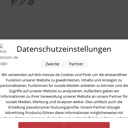
Datenschutzeinstellungen
DarkNitro Kochmesser 21 cm von F. Dick
Artikelnummer:
81147212
Zwecke
Partner
GTIN:
4009215187922
Wir verwenden auf dick-messer.de Cookies und Pixel, um die einwandfreie
Funktion unserer Website zu gewährleisten, Inhalte und Anzeigen zu
personalisieren, Funktionen für soziale Medien anbieten zu können und die
Zugriffe auf unserer Website zu analysieren. Außerdem geben wir
Informationen zu Ihrer Verwendung unserer Website an unsere Partner für
soziale Medien, Werbung und Analysen weiter. Dies umfasst auch die
Erstellung pseudonymer Nutzungsprofile. Unsere Partner (Google
Advertising Products) führen diese Informationen möglicherweise mit
weiteren Daten zusammen, die Sie ihnen bereitgestellt haben (bspw. anhan
eines persönlichen Accounts) oder welche sie im Rahmen Ihrer Nutzung der