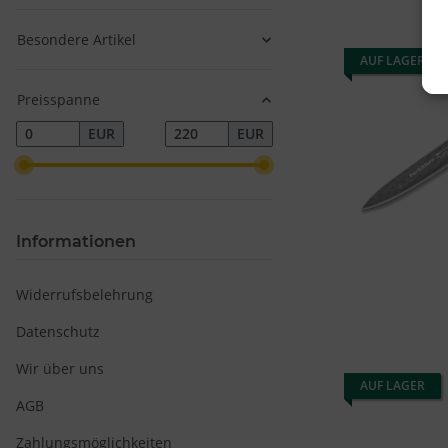
Besondere Artikel
AUF LAGER
Preisspanne
EUR
EUR
Informationen
v
Widerrufsbelehrung
Datenschutz
Wir über uns
AUF LAGER
AGB
Zahlungsmöglichkeiten