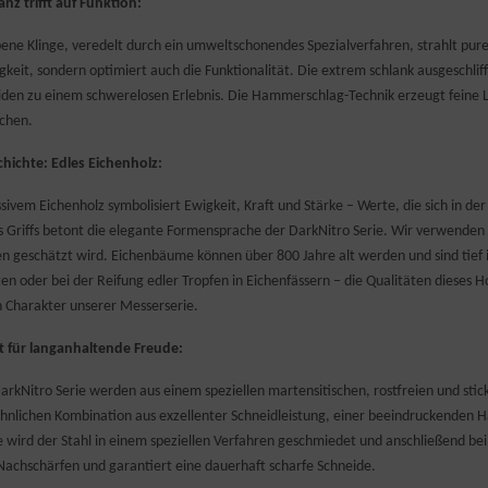
anz trifft auf Funktion:
bene Klinge, veredelt durch ein umweltschonendes Spezialverfahren, strahlt pur
igkeit, sondern optimiert auch die Funktionalität. Die extrem schlank ausgeschli
den zu einem schwerelosen Erlebnis. Die Hammerschlag-Technik erzeugt feine Lu
chen.
schichte: Edles Eichenholz:
sivem Eichenholz symbolisiert Ewigkeit, Kraft und Stärke – Werte, die sich in de
s Griffs betont die elegante Formensprache der DarkNitro Serie. Wir verwenden 
en geschätzt wird. Eichenbäume können über 800 Jahre alt werden und sind tief 
n oder bei der Reifung edler Tropfen in Eichenfässern – die Qualitäten dieses Ho
n Charakter unserer Messerserie.
t für langanhaltende Freude:
arkNitro Serie werden aus einem speziellen martensitischen, rostfreien und sticks
nlichen Kombination aus exzellenter Schneidleistung, einer beeindruckenden H
 wird der Stahl in einem speziellen Verfahren geschmiedet und anschließend bei e
Nachschärfen und garantiert eine dauerhaft scharfe Schneide.