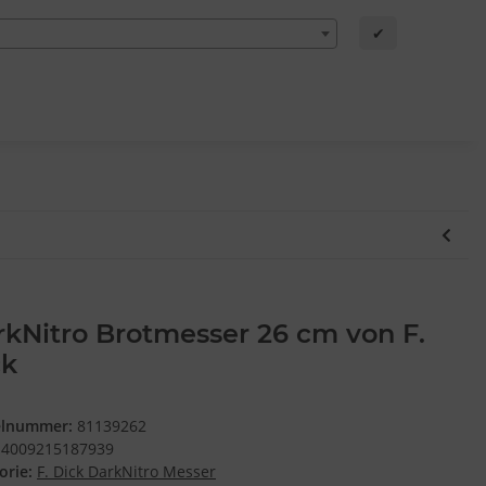
✔
kNitro Brotmesser 26 cm von F.
ck
elnummer:
81139262
4009215187939
orie:
F. Dick DarkNitro Messer