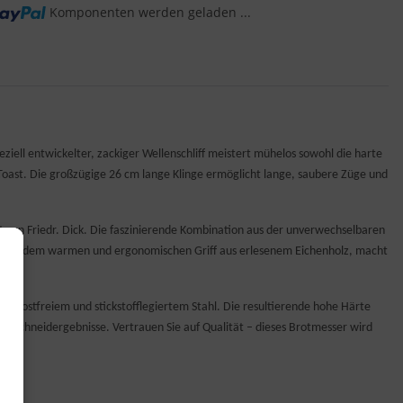
Komponenten werden geladen ...
ng...
iell entwickelter, zackiger Wellenschliff meistert mühelos sowohl die harte
 Toast. Die großzügige 26 cm lange Klinge ermöglicht lange, saubere Züge und
t von Friedr. Dick. Die faszinierende Kombination aus der unverwechselbaren
nt mit dem warmen und ergonomischen Griff aus erlesenem Eichenholz, macht
, rostfreiem und stickstofflegiertem Stahl. Die resultierende hohe Härte
te Schneidergebnisse. Vertrauen Sie auf Qualität – dieses Brotmesser wird