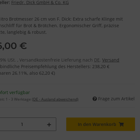
ller:
Friedr. Dick GmbH & Co. KG
itro Brotmesser 26 cm von F. Dick: Extra scharfe Klinge mit
nschliff für Brot & Brötchen. Ergonomischer Griff, präzise
te, langlebig & robust.
6,00 €
 19% USt. , Versandkostenfreie Lieferung nach
DE
.
Versand
bindliche Preisempfehlung des Herstellers
:
238,20 €
sparen
26.11%
, also
62,20 €
)
fort verfügbar
Frage zum Artikel
eit:
1 - 3 Werktage
(DE - Ausland abweichend)
In den Warenkorb