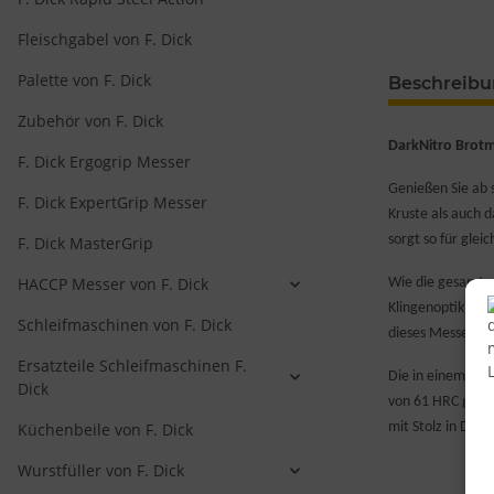
Fleischgabel von F. Dick
Palette von F. Dick
Beschreib
Zubehör von F. Dick
DarkNitro Brotm
F. Dick Ergogrip Messer
Genießen Sie ab 
F. Dick ExpertGrip Messer
Kruste als auch 
sorgt so für gle
F. Dick MasterGrip
HACCP Messer von F. Dick
Wie die gesamte 
Klingenoptik mit
Schleifmaschinen von F. Dick
dieses Messer zu
Ersatzteile Schleifmaschinen F.
Die in einem spe
Dick
von 61 HRC garan
Küchenbeile von F. Dick
mit Stolz in Deut
Wurstfüller von F. Dick