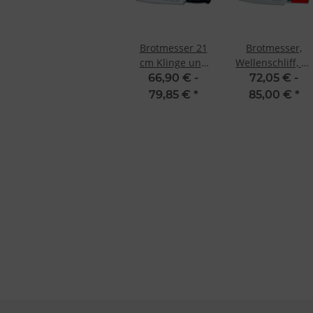
Besondere Features:
Verwendung genauer Standortdaten
Endgeräteeigenschaften zur Identifikation aktiv abfragen
Brotmesser 21
Brotmesser,
cm Klinge und
Wellenschliff, 26
Wellenschliff
cm Red Spirit F.
66,90 € -
72,05 € -
von Premier
Dick
79,85 €
*
85,00 €
*
Plus von F. Dick