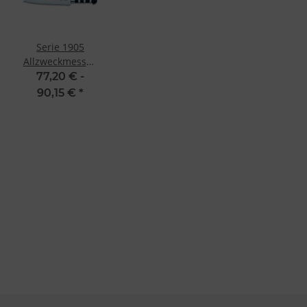
Serie 1905
Allzweckmesser,
21 cm von F.
77,20 € -
Dick
90,15 €
*