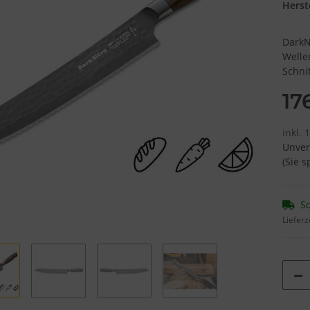
Herste
DarkN
Welle
Schnit
17
inkl.
Unver
(Sie 
So
Lieferz