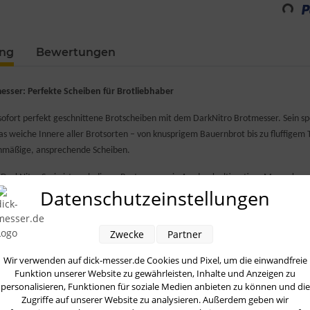
Loadi
ung
Bewertungen
esser: Perfekte Scheiben für Brotliebhaber
sofort perfekt geschnittene Brotscheiben mit dem DarkNitro Brotmesser. Sein spez
das weiche Innere aller Brotsorten – von knusprigem Bauernbrot bis zu fluffigem
ichmäßige, ansprechende Scheiben.
DarkNitro Serie ist auch dieses Brotmesser ein Ausdruck ultimativer Messerkuns
Datenschutzeinstellungen
 der markanten Hammerschlag-Prägung und der edlen Kohlenstoff-Optik, verei
 einem Blickfang in jeder Küche.
Zwecke
Partner
ziellen Verfahren geschmiedete Klinge besteht aus hochwertigem martensitischem
tiert eine langanhaltende Schärfe des Wellenschliffs und somit dauerhaft perfek
Wir verwenden auf dick-messer.de Cookies und Pixel, um die einwandfreie
schland gefertigt.
Funktion unserer Website zu gewährleisten, Inhalte und Anzeigen zu
personalisieren, Funktionen für soziale Medien anbieten zu können und die
Zugriffe auf unserer Website zu analysieren. Außerdem geben wir