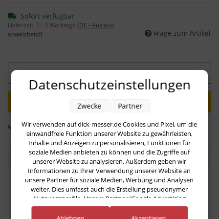
Sofort verfügbar
Lieferzeit:
1 - 3 Werktage
(DE - Ausland
Frage zum Artikel
abweichend)
Datenschutzeinstellungen
Zwecke
Partner
Loading...
Wir verwenden auf dick-messer.de Cookies und Pixel, um die
Komponenten werden geladen ...
einwandfreie Funktion unserer Website zu gewährleisten,
Inhalte und Anzeigen zu personalisieren, Funktionen für
soziale Medien anbieten zu können und die Zugriffe auf
Beschreibung
unserer Website zu analysieren. Außerdem geben wir
Informationen zu Ihrer Verwendung unserer Website an
unsere Partner für soziale Medien, Werbung und Analysen
DarkNitro Officemesser: Dein vielseitiger Helfer für feine
weiter. Dies umfasst auch die Erstellung pseudonymer
Schneidarbeiten
Nutzungsprofile. Unsere Partner (Google Advertising
Products) führen diese Informationen möglicherweise mit
Entdecke das Officemesser der DarkNitro Serie – klein, wendig und
weiteren Daten zusammen, die Sie ihnen bereitgestellt haben
Ablehnen
Akzeptieren