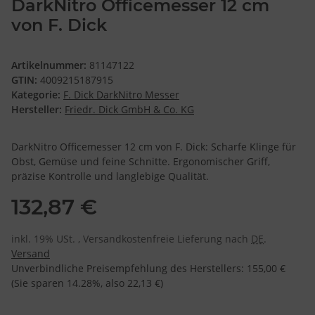
DarkNitro Officemesser 12 cm
von F. Dick
Artikelnummer:
81147122
GTIN:
4009215187915
Kategorie:
F. Dick DarkNitro Messer
Hersteller:
Friedr. Dick GmbH & Co. KG
DarkNitro Officemesser 12 cm von F. Dick: Scharfe Klinge für
Obst, Gemüse und feine Schnitte. Ergonomischer Griff,
präzise Kontrolle und langlebige Qualität.
132,87 €
inkl. 19% USt. , Versandkostenfreie Lieferung nach
DE
.
Versand
Unverbindliche Preisempfehlung des Herstellers
:
155,00 €
(Sie sparen
14.28%
, also
22,13 €
)