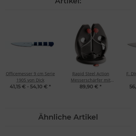
Artikel:
Officemesser 9 cm Serie
Rapid Steel Action
F. D
1905 von Dick
Messerschärfer mit
Standplatte
41,15 € -
54,10 €
*
89,90 €
*
56
Ähnliche Artikel