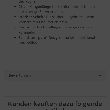
der Küche
Verwendung reduzierter Daten zur Auswahl von Inhalten
26 cm Klingenlänge
für komfortables Arbeiten
auch bei größeren Zutaten
Besondere Features:
Präziser Schnitt
für saubere Ergebnisse beim
Verwendung genauer Standortdaten
Endgeräteeigenschaften zur Identifikation aktiv abfragen
Vorbereiten und Portionieren
Kontrolliertes Handling
dank ausgewogener
Formgebung
Schlichtes „pure“-Design
– modern, funktional
und zeitlos
Bewertungen
Kunden kauften dazu folgende