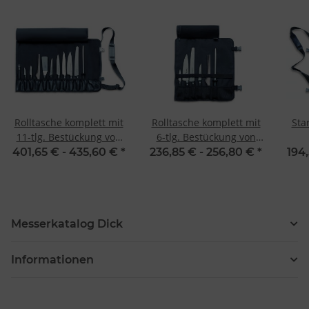
Rolltasche komplett mit
Rolltasche komplett mit
Sta
11-tlg. Bestückung von
6-tlg. Bestückung von
Dick
Dick
401,65 € -
435,60 €
*
236,85 € -
256,80 €
*
194
Messerkatalog Dick
Informationen