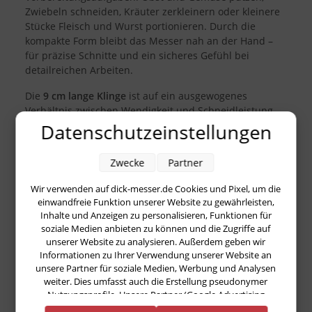
Zwiebeln schneiden, Kräuter zerkleinern oder kleinere
Stücke Fleisch und Wurst portionieren. Durch die
kompakte Form bleibt das Messer nah an der Hand –
für präzise Schnitte und ein sicheres Gefühl bei
detailreichen Arbeiten.
Die
9 cm lange Klinge
ist auf ein ausgewogenes
Verhältnis zwischen Wendigkeit und Schneidleistung
ausgelegt. Sie gleitet kontrolliert durch weiche und
Datenschutzeinstellungen
mittelharte Lebensmittel und unterstützt exakte
Schnitte beim Schälen, Parieren oder beim Entfernen
Zwecke
Partner
von unschönen Stellen. Das ActiveCut pure
Officemesser ist damit eine praktische Ergänzung zum
Wir verwenden auf dick-messer.de Cookies und Pixel, um die
Kochmesser und gehört in jede Küche, in der
einwandfreie Funktion unserer Website zu gewährleisten,
regelmäßig frisch gekocht wird – vom schnellen
Inhalte und Anzeigen zu personalisieren, Funktionen für
Frühstück bis zur sorgfältigen Mise en place.
soziale Medien anbieten zu können und die Zugriffe auf
unserer Website zu analysieren. Außerdem geben wir
Typisch für F. Dick steht auch dieses Modell für eine
Informationen zu Ihrer Verwendung unserer Website an
robuste Verarbeitung und eine alltagstaugliche
unsere Partner für soziale Medien, Werbung und Analysen
weiter. Dies umfasst auch die Erstellung pseudonymer
Materialauswahl. Die Klinge ist auf
dauerhafte Schärfe
Nutzungsprofile. Unsere Partner (Google Advertising
und eine stabile Schneide ausgelegt, sodass das
Products) führen diese Informationen möglicherweise mit
Messer auch bei häufigem Einsatz zuverlässig arbeitet.