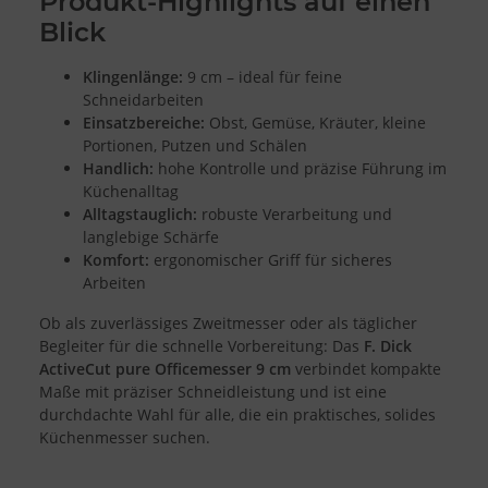
Produkt-Highlights auf einen
Endgeräteeigenschaften zur Identifikation aktiv abfragen
Blick
Klingenlänge:
9 cm – ideal für feine
Schneidarbeiten
Einsatzbereiche:
Obst, Gemüse, Kräuter, kleine
Portionen, Putzen und Schälen
Handlich:
hohe Kontrolle und präzise Führung im
Küchenalltag
Alltagstauglich:
robuste Verarbeitung und
langlebige Schärfe
Komfort:
ergonomischer Griff für sicheres
Arbeiten
Ob als zuverlässiges Zweitmesser oder als täglicher
Begleiter für die schnelle Vorbereitung: Das
F. Dick
ActiveCut pure Officemesser 9 cm
verbindet kompakte
Maße mit präziser Schneidleistung und ist eine
durchdachte Wahl für alle, die ein praktisches, solides
Küchenmesser suchen.