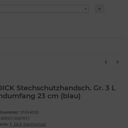
✔
DICK Stechschutzhandsch. Gr. 3 L
ndumfang 23 cm (blau)
elnummer:
91654030
4009215047011
orie:
F. Dick Stechschutz