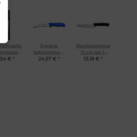
d
ProDynamic
Ergogrip
Weichkäsemesser
enmesser-
Gekrösemesser
15 cm von F.
, 3-tlg.,
15 cm von F.
Dick
1,54 €
*
24,57 €
*
13,18 €
*
Dick