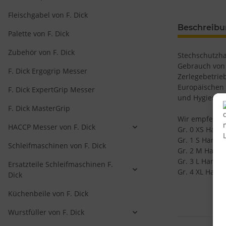
Fleischgabel von F. Dick
Beschreib
Palette von F. Dick
Zubehör von F. Dick
Stechschutzha
Gebrauch von 
F. Dick Ergogrip Messer
Zerlegebetrieb
Europäischen 
F. Dick ExpertGrip Messer
und Hygienean
F. Dick MasterGrip
Wir empfehlen
HACCP Messer von F. Dick
Gr. 0 XS Hand
Gr. 1 S Handu
Schleifmaschinen von F. Dick
Gr. 2 M Handu
Gr. 3 L Handu
Ersatzteile Schleifmaschinen F.
Gr. 4 XL Hand
Dick
Küchenbeile von F. Dick
Wurstfüller von F. Dick