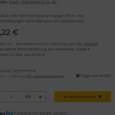
ller:
Friedr. Dick GmbH & Co. KG
chutz von Hand und Unterarm gegen Stich- und
ttverletzungen beim Gebrauch von Handmessern
2,22 €
 19% USt. , Versandkostenfreie Lieferung nach
DE
.
Versand
bindliche Preisempfehlung des Herstellers
:
154,88 €
sparen
27.54%
, also
42,66 €
)
napper Lagerbestand
Frage zum Artikel
eit:
1 - 3 Werktage
(DE - Ausland abweichend)
Stk
In den Warenkorb
Komponenten werden geladen ...