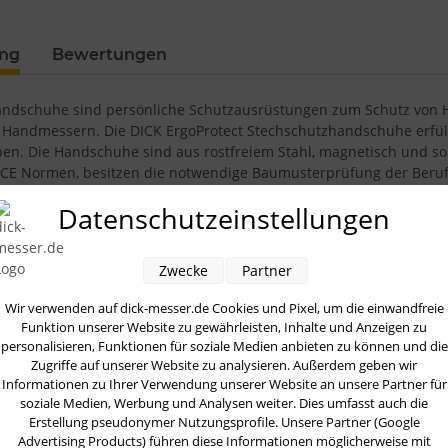
Loading...
ung
Bewertungen
ndschuhe sind persönliche Schutzausrüstungen zum Schutz von H
Handmessern. Die DICK ErgoProtect Stechschutzhandschuhe erfüllen
en. Die Handschuhe sind aus rostfreiem Stahl, magnetisch und somi
CE Normen, besitzen die notwendige Baumusterprüfung der Beru
sprüche gerecht. Optimale Ergonomie, Beweglichkeit und Bequem
Datenschutzeinstellungen
 die kleinere Größe zu bestellen:
umfang 15 cm (grün) 9165500
Zwecke
Partner
mfang 18 cm (weiß) 9165501
mfang 20 cm (rot) 9165502
Wir verwenden auf dick-messer.de Cookies und Pixel, um die einwandfreie
mfang 23 cm (blau) 9165503
Funktion unserer Website zu gewährleisten, Inhalte und Anzeigen zu
umfang 25 cm (orange) 9165504
personalisieren, Funktionen für soziale Medien anbieten zu können und die
Zugriffe auf unserer Website zu analysieren. Außerdem geben wir
Informationen zu Ihrer Verwendung unserer Website an unsere Partner für
soziale Medien, Werbung und Analysen weiter. Dies umfasst auch die
Erstellung pseudonymer Nutzungsprofile. Unsere Partner (Google
Kunden kauften dazu fo
Advertising Products) führen diese Informationen möglicherweise mit