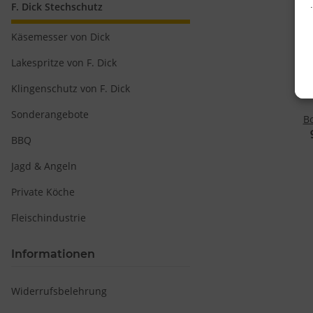
F. Dick Stechschutz
Käsemesser von Dick
Lakespritze von F. Dick
Klingenschutz von F. Dick
Sonderangebote
B
BBQ
Sch
Jagd & Angeln
Private Köche
Fleischindustrie
v
Informationen
Widerrufsbelehrung