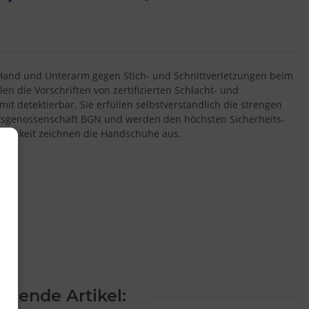
and und Unterarm gegen Stich- und Schnittverletzungen beim
 die Vorschriften von zertifizierten Schlacht- und
t detektierbar. Sie erfüllen selbstverständlich die strengen
fsgenossenschaft BGN und werden den höchsten Sicherheits-
lichkeit zeichnen die Handschuhe aus.
lgende Artikel: