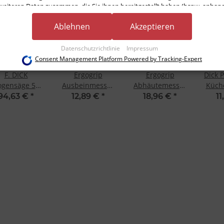
weiteren Daten zusammen, die Sie ihnen bereitgestellt haben (bspw. anhan
eines persönlichen Accounts) oder welche sie im Rahmen Ihrer Nutzung der
Dienste gesammelt haben (bspw. Nutzungsdaten anderer Geräte). Ihre
Ablehnen
Akzeptieren
Einwilligung zur Nutzung von Cookies und Pixeln können Sie jederzeit
widerrufen, indem Sie auf den Datenschutz-Button links unten klicken und
Datenschutzrichtlinie
Impressum
dort die entsprechenden Anpassungen vornehmen.
Consent Management Platform Powered by Tracking-Expert
F. DICK
Ergogrip
Ergogrip
Dick 
Zwecke der Datenverarbeitung durch unsere Partner:
ogensäge 50
Ausbeinmesser
Abhäutemesser
Küch
Speichern von oder Zugriff auf Informationen auf einem Endgerät
Verwendung reduzierter Daten zur Auswahl von Werbeanzeigen
cm, mit
10 cm F. Dick
15 cm von F.
Set
94,63 €
*
12,89 €
*
18,96 €
*
1
Erstellung von Profilen für personalisierte Werbung
nellspannvorrichtung
Dick
Verwendung von Profilen zur Auswahl personalisierter Werbung
Erstellung von Profilen zur Personalisierung von Inhalten
Verwendung von Profilen zur Auswahl personalisierter Inhalte
Messung der Werbeleistung
Messung der Performance von Inhalten
Analyse von Zielgruppen durch Statistiken oder Kombinationen von Daten aus
erschiedenen Quellen
Entwicklung und Verbesserung der Angebote
Verwendung reduzierter Daten zur Auswahl von Inhalten
Besondere Features:
Verwendung genauer Standortdaten
Endgeräteeigenschaften zur Identifikation aktiv abfragen