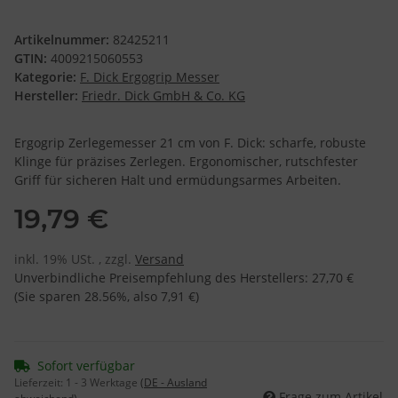
Artikelnummer:
82425211
GTIN:
4009215060553
Kategorie:
F. Dick Ergogrip Messer
Hersteller:
Friedr. Dick GmbH & Co. KG
Ergogrip Zerlegemesser 21 cm von F. Dick: scharfe, robuste
Klinge für präzises Zerlegen. Ergonomischer, rutschfester
Griff für sicheren Halt und ermüdungsarmes Arbeiten.
19,79 €
inkl. 19% USt. , zzgl.
Versand
Unverbindliche Preisempfehlung des Herstellers
:
27,70 €
(Sie sparen
28.56%
, also
7,91 €
)
Sofort verfügbar
Lieferzeit:
1 - 3 Werktage
(DE - Ausland
Frage zum Artikel