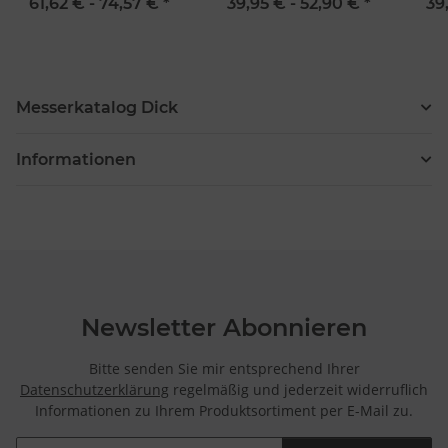
Dick
ActiveCut von Dick
61,62 € -
74,57 €
*
39,95 € -
52,90 €
*
39
Messerkatalog Dick
Informationen
Newsletter Abonnieren
Bitte senden Sie mir entsprechend Ihrer
Datenschutzerklärung
regelmäßig und jederzeit widerruflich
Informationen zu Ihrem Produktsortiment per E-Mail zu.