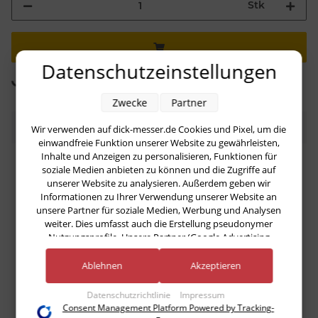
Stk
Datenschutzeinstellungen
Loading...
Komponenten werden geladen ...
Zwecke
Partner
Bewertungen
Wir verwenden auf dick-messer.de Cookies und Pixel, um die
einwandfreie Funktion unserer Website zu gewährleisten,
Inhalte und Anzeigen zu personalisieren, Funktionen für
soziale Medien anbieten zu können und die Zugriffe auf
Geben Sie die erste Bewertung für diesen Artikel ab
unserer Website zu analysieren. Außerdem geben wir
und helfen Sie Anderen bei der Kaufentscheidung
Informationen zu Ihrer Verwendung unserer Website an
unsere Partner für soziale Medien, Werbung und Analysen
weiter. Dies umfasst auch die Erstellung pseudonymer
Artikel bewerten
Nutzungsprofile. Unsere Partner (Google Advertising
Products) führen diese Informationen möglicherweise mit
Es gibt noch keine Bewertungen.
weiteren Daten zusammen, die Sie ihnen bereitgestellt haben
Ablehnen
Akzeptieren
(bspw. anhand eines persönlichen Accounts) oder welche sie
im Rahmen Ihrer Nutzung der Dienste gesammelt haben
Datenschutzrichtlinie
Impressum
(bspw. Nutzungsdaten anderer Geräte). Ihre Einwilligung zur
Consent Management Platform Powered by Tracking-
Nutzung von Cookies und Pixeln können Sie jederzeit