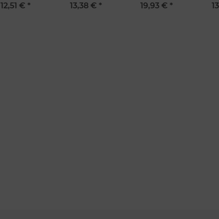
Besondere Features:
cm
cm
12cm, C+C-Skin
12,51 €
*
13,38 €
*
19,93 €
*
1
Verwendung genauer Standortdaten
Endgeräteeigenschaften zur Identifikation aktiv abfragen