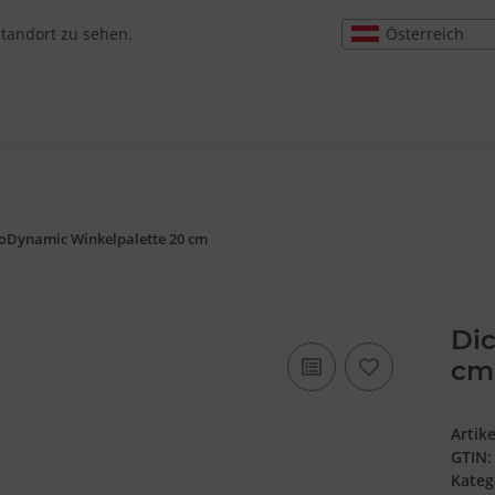
Österreich
Standort zu sehen.
roDynamic Winkelpalette 20 cm
Di
cm
Artik
GTIN:
Kateg