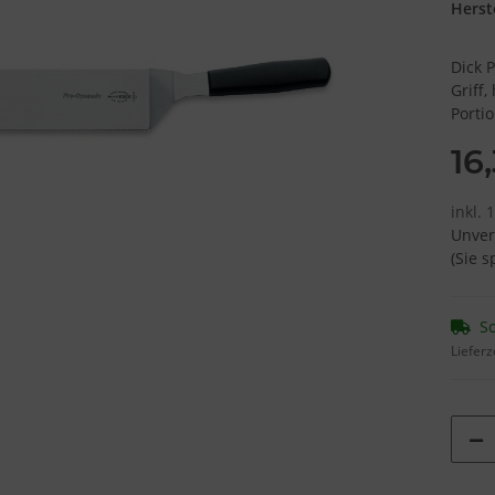
Herste
Dick 
Griff
Porti
16
inkl. 
Unver
(Sie 
So
Lieferz