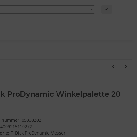
✔
ck ProDynamic Winkelpalette 20
elnummer:
85338202
4009215110272
orie:
F. Dick ProDynamic Messer