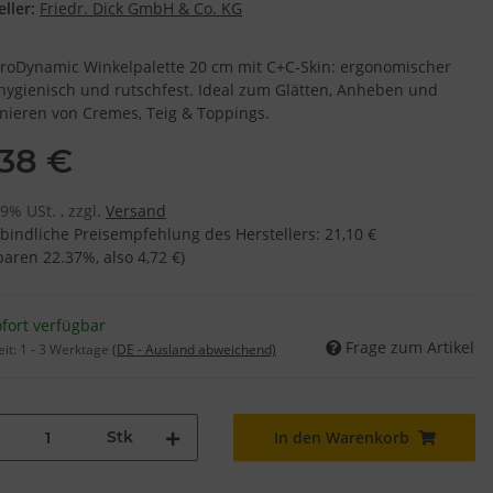
ller:
Friedr. Dick GmbH & Co. KG
ProDynamic Winkelpalette 20 cm mit C+C-Skin: ergonomischer
, hygienisch und rutschfest. Ideal zum Glätten, Anheben und
onieren von Cremes, Teig & Toppings.
,38 €
19% USt. , zzgl.
Versand
bindliche Preisempfehlung des Herstellers
:
21,10 €
sparen
22.37%
, also
4,72 €
)
fort verfügbar
Frage zum Artikel
eit:
1 - 3 Werktage
(DE - Ausland abweichend)
Stk
In den Warenkorb