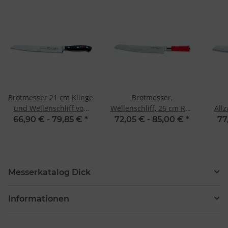
Brotmesser 21 cm Klinge
Brotmesser,
und Wellenschliff von
Wellenschliff, 26 cm Red
All
Premier Plus von F. Dick
Spirit F. Dick
66,90 € -
79,85 €
*
72,05 € -
85,00 €
*
77
Messerkatalog Dick
Informationen