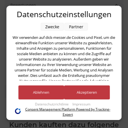
Bewertungen
Datenschutzeinstellungen
Geben Sie die erste Bewertung für diesen Artikel ab
Zwecke
Partner
und helfen Sie Anderen bei der Kaufentscheidung
Wir verwenden auf dick-messer.de Cookies und Pixel, um die
einwandfreie Funktion unserer Website zu gewährleisten,
Artikel bewerten
Inhalte und Anzeigen zu personalisieren, Funktionen für
soziale Medien anbieten zu können und die Zugriffe auf
Es gibt noch keine Bewertungen.
unserer Website zu analysieren. Außerdem geben wir
Informationen zu Ihrer Verwendung unserer Website an
unsere Partner für soziale Medien, Werbung und Analysen
weiter. Dies umfasst auch die Erstellung pseudonymer
Nutzungsprofile. Unsere Partner (Google Advertising
Products) führen diese Informationen möglicherweise mit
Benachrichtigen, wenn verfügbar
weiteren Daten zusammen, die Sie ihnen bereitgestellt haben
Ablehnen
Akzeptieren
(bspw. anhand eines persönlichen Accounts) oder welche sie
im Rahmen Ihrer Nutzung der Dienste gesammelt haben
Datenschutzrichtlinie
Impressum
(bspw. Nutzungsdaten anderer Geräte). Ihre Einwilligung zur
Consent Management Platform Powered by Tracking-
Nutzung von Cookies und Pixeln können Sie jederzeit
Expert
widerrufen, indem Sie auf den Datenschutz-Button links
Kunden kauften dazu folgende
unten klicken und dort die entsprechenden Anpassungen