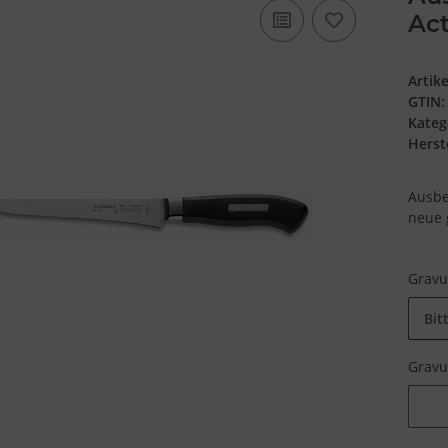
Act
Artik
GTIN:
Kateg
Herste
Ausbe
neue 
Grav
Bit
Grav
Grav