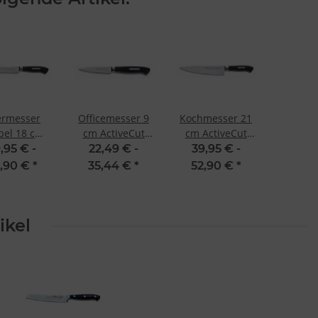
iermesser
Officemesser 9
Kochmesser 21
ibel 18 cm
cm ActiveCut
cm ActiveCut
veCut von
von Dick
von Dick
,95 € -
22,49 € -
39,95 € -
Dick
,90 €
*
35,44 €
*
52,90 €
*
ikel