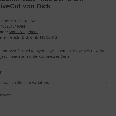
iveCut von Dick
elnummer:
89045152
4009215163841
orie:
Sonderangebote
ller:
Friedr. Dick GmbH & Co. KG
inmesser flexibel Klingenlänge 15 cm F. Dick ActiveCut – die
geschmiedete, leichte Kochmesser-Serie
ur
te wählen Sie eine Variation.
urname
urname