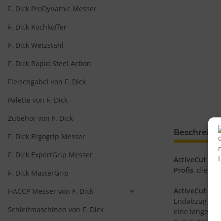
F. Dick ProDynamic Messer
F. Dick Kochkoffer
F. Dick Wetzstahl
F. Dick Rapid Steel Action
Fleischgabel von F. Dick
Palette von F. Dick
Zubehör von F. Dick
Beschreib
F. Dick Ergogrip Messer
F. Dick ExpertGrip Messer
ActiveCut
- di
Profis
, die ei
F. Dick MasterGrip
ActiveCut - M
HACCP Messer von F. Dick
Endabzug un
Schleifmaschinen von F. Dick
eine lange St