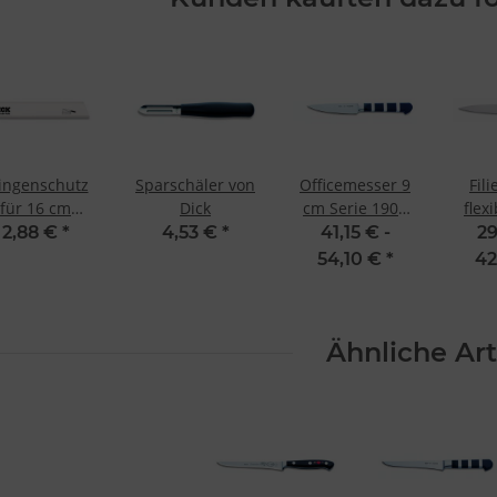
Verwendung genauer Standortdaten
Endgeräteeigenschaften zur Identifikation aktiv abfragen
ingenschutz
Sparschäler von
Officemesser 9
Fil
für 16 cm
Dick
cm Serie 1905
flex
ngen von Dick
von Dick
Acti
2,88 €
*
4,53 €
*
41,15 € -
29
54,10 €
*
42
Ähnliche Art