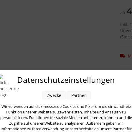
4
ab
inkl. 
Unver
(Sie 
M
Datenschutzeinstellungen
ung
Bewertungen
Benachrichtigen, wenn verfü
Zwecke
Partner
e neue geschmiedete, leichte
Kochmesser-Serie
- ist ideal für Ein
n leichtes, harmonisches Messer bevorzugen.
Wir verwenden auf dick-messer.de Cookies und Pixel, um die einwandfreie
Funktion unserer Website zu gewährleisten, Inhalte und Anzeigen zu
esser
sind perfekt ausbalanciert und liegen dank der
einzigartigen
personalisieren, Funktionen für soziale Medien anbieten zu können und die
d der
polierten
Schneide wird eine
außergewöhnlich
e Anfangsschä
Zugriffe auf unserer Website zu analysieren. Außerdem geben wir
andzeit und ein
leichtes
Nachschärfen erzielt. Außerdem ermöglich
Informationen zu Ihrer Verwendung unserer Website an unsere Partner für