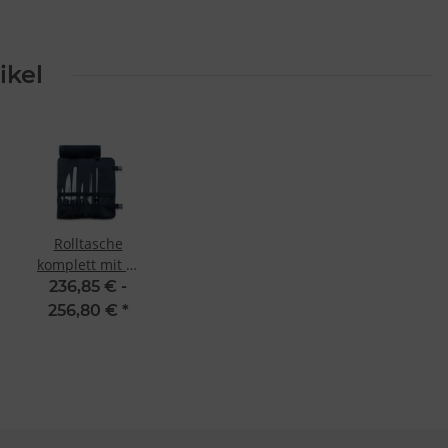
ikel
Rolltasche
komplett mit 6-
tlg. Bestückung
236,85 € -
von Dick
256,80 €
*