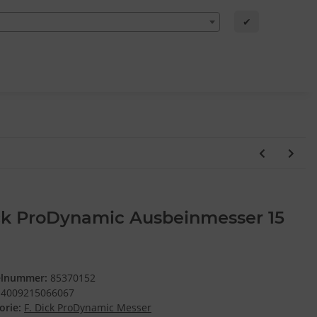
✔
ck ProDynamic Ausbeinmesser 15
elnummer:
85370152
4009215066067
orie:
F. Dick ProDynamic Messer