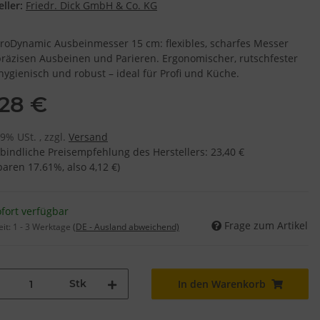
ller:
Friedr. Dick GmbH & Co. KG
ProDynamic Ausbeinmesser 15 cm: flexibles, scharfes Messer
räzisen Ausbeinen und Parieren. Ergonomischer, rutschfester
 hygienisch und robust – ideal für Profi und Küche.
,28 €
19% USt. , zzgl.
Versand
bindliche Preisempfehlung des Herstellers
:
23,40 €
sparen
17.61%
, also
4,12 €
)
fort verfügbar
Frage zum Artikel
eit:
1 - 3 Werktage
(DE - Ausland abweichend)
Stk
In den Warenkorb