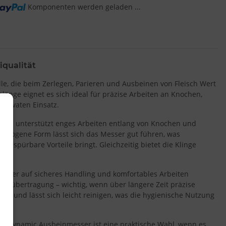
Komponenten werden geladen ...
g...
iqualität
lle, die beim Zerlegen, Parieren und Ausbeinen von Fleisch Wert
länge eignet es sich ideal für präzise Arbeiten an Knochen,
privaten Einsatz.
. Sie unterstützt enges Arbeiten entlang von Knochen und
usgewogene Form lässt sich das Messer gut führen, was
t spürbare Vorteile bringt. Gleichzeitig bietet die Klinge
ff
, der auf sicheres Handling und komfortables Arbeiten
Kraftübertragung – wichtig, wenn über längere Zeit präzise
mmt und lässt sich leicht reinigen, was die hygienische Nutzung
ProDynamic Ausbeinmesser ist eine praktische Wahl, wenn es