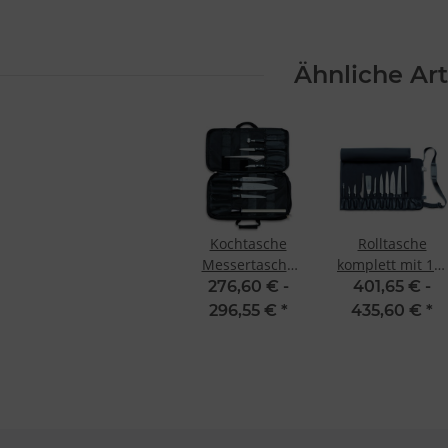
Ähnliche Art
Kochtasche
Rolltasche
Messertasche
komplett mit 11-
Dick Culinary
tlg. Bestückung
276,60 € -
401,65 € -
Bag 8-teilig
von Dick
296,55 €
*
435,60 €
*