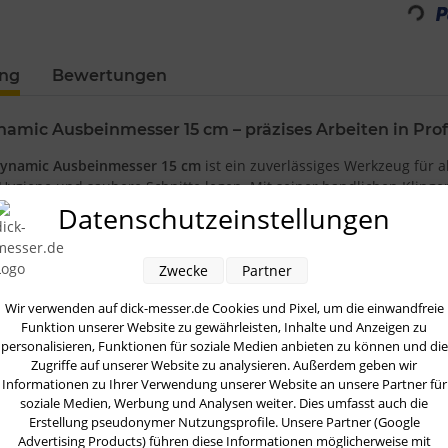
Loadin
ung
Bewertungen
amic Ausbeinmesser 15 cm – präzises Arbeiten in Prof
Dynamic Ausbeinmesser 15 cm
ist ein zuverlässiges Werkzeug für a
 Hygiene und saubere Schnitte legen. Mit seiner handlichen Klingen
ttauflagen – sowohl in der Profiküche als auch im anspruchsvollen 
Datenschutzeinstellungen
ge, schmale Klinge
ist auf Beweglichkeit und Genauigkeit ausgelegt
ne Schnitte, ohne unnötig viel Material zu verlieren. Durch die a
Zwecke
Partner
eim Parieren von Fleischstücken oder beim Entfernen von Silberhau
ilität, um auch bei regelmäßigem Einsatz verlässlich zu bleiben.
Wir verwenden auf dick-messer.de Cookies und Pixel, um die einwandfreie
Funktion unserer Website zu gewährleisten, Inhalte und Anzeigen zu
 Merkmal der ProDynamic-Serie ist der
ergonomische Kunststoffgri
personalisieren, Funktionen für soziale Medien anbieten zu können und die
Zugriffe auf unserer Website zu analysieren. Außerdem geben wir
 Er liegt angenehm in der Hand und unterstützt eine kontrollierte 
Informationen zu Ihrer Verwendung unserer Website an unsere Partner für
derlich sind. Zudem ist das Material auf den Küchenalltag abgesti
soziale Medien, Werbung und Analysen weiter. Dies umfasst auch die
etrieb erleichtert.
Erstellung pseudonymer Nutzungsprofile. Unsere Partner (Google
Advertising Products) führen diese Informationen möglicherweise mit
reien, Gastronomie, Catering oder die heimische Küche: Das Dick 