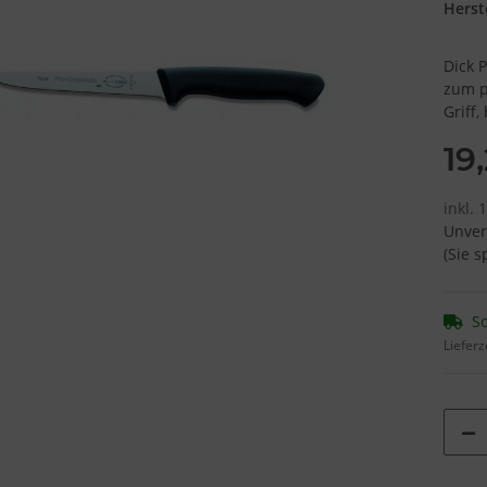
Herste
Dick 
zum p
Griff,
19
inkl. 
Unver
(Sie 
So
Lieferz