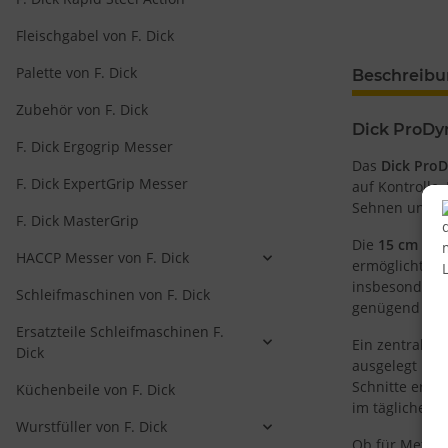
Fleischgabel von F. Dick
Palette von F. Dick
Beschreib
Zubehör von F. Dick
Dick ProDyn
F. Dick Ergogrip Messer
Das
Dick Pro
F. Dick ExpertGrip Messer
auf Kontrolle,
Sehnen und Fe
F. Dick MasterGrip
Die
15 cm lan
HACCP Messer von F. Dick
ermöglicht fei
insbesondere b
Schleifmaschinen von F. Dick
genügend Stab
Ersatzteile Schleifmaschinen F.
Ein zentrales
Dick
ausgelegt ist.
Schnitte erfor
Küchenbeile von F. Dick
im täglichen B
Wurstfüller von F. Dick
Ob für Metzge