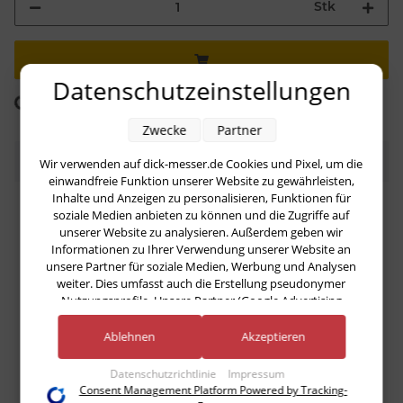
Stk
Datenschutzeinstellungen
Komponenten werden geladen ...
Loading...
Zwecke
Partner
Bewertungen
Wir verwenden auf dick-messer.de Cookies und Pixel, um die
einwandfreie Funktion unserer Website zu gewährleisten,
Inhalte und Anzeigen zu personalisieren, Funktionen für
soziale Medien anbieten zu können und die Zugriffe auf
Geben Sie die erste Bewertung für diesen Artikel ab
unserer Website zu analysieren. Außerdem geben wir
und helfen Sie Anderen bei der Kaufentscheidung
Informationen zu Ihrer Verwendung unserer Website an
unsere Partner für soziale Medien, Werbung und Analysen
weiter. Dies umfasst auch die Erstellung pseudonymer
Artikel bewerten
Nutzungsprofile. Unsere Partner (Google Advertising
Products) führen diese Informationen möglicherweise mit
Es gibt noch keine Bewertungen.
weiteren Daten zusammen, die Sie ihnen bereitgestellt haben
Ablehnen
Akzeptieren
(bspw. anhand eines persönlichen Accounts) oder welche sie
im Rahmen Ihrer Nutzung der Dienste gesammelt haben
Datenschutzrichtlinie
Impressum
(bspw. Nutzungsdaten anderer Geräte). Ihre Einwilligung zur
Consent Management Platform Powered by Tracking-
Nutzung von Cookies und Pixeln können Sie jederzeit