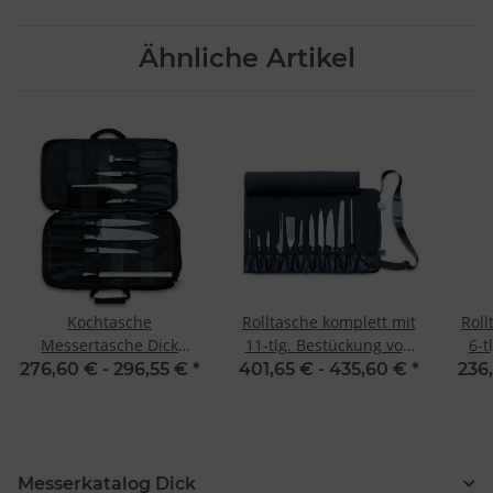
Ähnliche Artikel
Kochtasche
Rolltasche komplett mit
Roll
Messertasche Dick
11-tlg. Bestückung von
6-t
Culinary Bag 8-teilig
Dick
276,60 € -
296,55 €
*
401,65 € -
435,60 €
*
236
Messerkatalog Dick