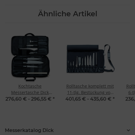
Ähnliche Artikel
Kochtasche
Rolltasche komplett mit
Roll
Messertasche Dick
11-tlg. Bestückung von
6-t
Culinary Bag 8-teilig
Dick
276,60 € -
296,55 €
*
401,65 € -
435,60 €
*
236
Messerkatalog Dick