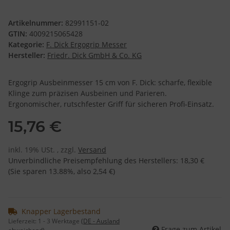
Artikelnummer:
82991151-02
GTIN:
4009215065428
Kategorie:
F. Dick Ergogrip Messer
Hersteller:
Friedr. Dick GmbH & Co. KG
Ergogrip Ausbeinmesser 15 cm von F. Dick: scharfe, flexible
Klinge zum präzisen Ausbeinen und Parieren.
Ergonomischer, rutschfester Griff für sicheren Profi-Einsatz.
15,76 €
inkl. 19% USt. , zzgl.
Versand
Unverbindliche Preisempfehlung des Herstellers
:
18,30 €
(Sie sparen
13.88%
, also
2,54 €
)
Knapper Lagerbestand
Lieferzeit:
1 - 3 Werktage
(DE - Ausland
Frage zum Artikel