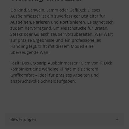
Messung der Performance von Inhalten
Analyse von Zielgruppen durch Statistiken oder Kombinationen
Ob Rind, Schwein, Lamm oder Geflügel: Dieses
von Daten aus verschiedenen Quellen
Entwicklung und Verbesserung der Angebote
Ausbeinmesser ist ein zuverlässiger Begleiter für
Verwendung reduzierter Daten zur Auswahl von Inhalten
Ausbeinen
,
Parieren
und
Portionieren
. Es eignet sich
zudem hervorragend, um Fleischstücke für Braten,
Besondere Features:
Steaks oder Gulasch sauber vorzubereiten. Wer Wert
Verwendung genauer Standortdaten
auf präzise Ergebnisse und ein professionelles
Endgeräteeigenschaften zur Identifikation aktiv abfragen
Handling legt, trifft mit diesem Modell eine
überzeugende Wahl.
Fazit:
Das Ergogrip Ausbeinmesser 15 cm von F. Dick
kombiniert eine wendige Klinge mit sicherem
Griffkomfort – ideal für präzises Arbeiten und
anspruchsvolle Schneidaufgaben.
Bewertungen