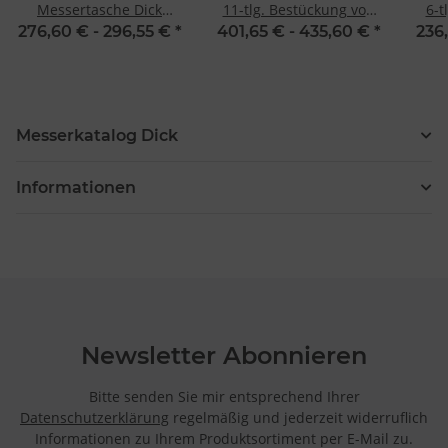
Messertasche Dick
11-tlg. Bestückung von
6-t
Culinary Bag 8-teilig
Dick
276,60 € -
296,55 €
*
401,65 € -
435,60 €
*
236
Messerkatalog Dick
Informationen
Newsletter Abonnieren
Bitte senden Sie mir entsprechend Ihrer
Datenschutzerklärung
regelmäßig und jederzeit widerruflich
Informationen zu Ihrem Produktsortiment per E-Mail zu.