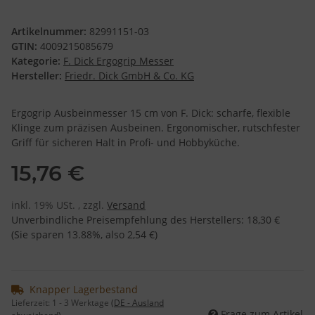
Artikelnummer:
82991151-03
GTIN:
4009215085679
Kategorie:
F. Dick Ergogrip Messer
Hersteller:
Friedr. Dick GmbH & Co. KG
Ergogrip Ausbeinmesser 15 cm von F. Dick: scharfe, flexible
Klinge zum präzisen Ausbeinen. Ergonomischer, rutschfester
Griff für sicheren Halt in Profi- und Hobbyküche.
15,76 €
inkl. 19% USt. , zzgl.
Versand
Unverbindliche Preisempfehlung des Herstellers
:
18,30 €
(Sie sparen
13.88%
, also
2,54 €
)
Knapper Lagerbestand
Lieferzeit:
1 - 3 Werktage
(DE - Ausland
Frage zum Artikel