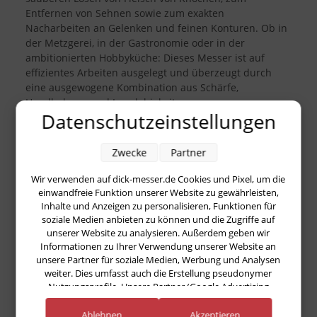
Entfernen von Sehnen sowie zum exakten
Nacharbeiten an Gelenken und feinen Konturen. Ob in
der Metzgerei, in der Gastronomie oder in der
ambitionierten Hobbyküche: Dieses Messer ist auf
effizientes Arbeiten ausgelegt und überzeugt durch
eine ausgewogene Kombination aus Schärfe,
Handhabung und Langlebigkeit.
Datenschutzeinstellungen
Die
15 cm lange Klinge
bietet eine praxisnahe Länge für
präzise Schnitte und kontrollierte Bewegungen. Sie ist
Zwecke
Partner
so dimensioniert, dass sie wendig bleibt, aber
gleichzeitig genug Reichweite für typische Ausbein-
Wir verwenden auf dick-messer.de Cookies und Pixel, um die
und Parierarbeiten bietet. Das Messer unterstützt
einwandfreie Funktion unserer Website zu gewährleisten,
saubere Schnittführungen, wodurch weniger
Inhalte und Anzeigen zu personalisieren, Funktionen für
Kraftaufwand nötig ist und die Ergebnisse
soziale Medien anbieten zu können und die Zugriffe auf
gleichmäßiger ausfallen. Gerade bei wiederkehrenden
unserer Website zu analysieren. Außerdem geben wir
Informationen zu Ihrer Verwendung unserer Website an
Arbeitsschritten zahlt sich diese Effizienz spürbar aus.
unsere Partner für soziale Medien, Werbung und Analysen
weiter. Dies umfasst auch die Erstellung pseudonymer
Ein zentrales Merkmal der Serie ist der
Ergogrip-Griff
:
Nutzungsprofile. Unsere Partner (Google Advertising
Er liegt sicher in der Hand und ist für längere Einsätze
Products) führen diese Informationen möglicherweise mit
konzipiert. Die ergonomische Form fördert eine
weiteren Daten zusammen, die Sie ihnen bereitgestellt haben
Ablehnen
Akzeptieren