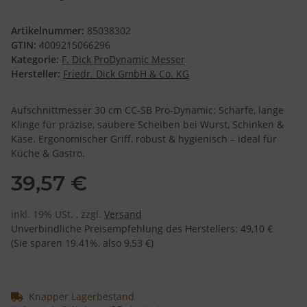
Artikelnummer:
85038302
GTIN:
4009215066296
Kategorie:
F. Dick ProDynamic Messer
Hersteller:
Friedr. Dick GmbH & Co. KG
Aufschnittmesser 30 cm CC-SB Pro-Dynamic: Scharfe, lange
Klinge für präzise, saubere Scheiben bei Wurst, Schinken &
Käse. Ergonomischer Griff, robust & hygienisch – ideal für
Küche & Gastro.
39,57 €
inkl. 19% USt. , zzgl.
Versand
Unverbindliche Preisempfehlung des Herstellers
:
49,10 €
(Sie sparen
19.41%
, also
9,53 €
)
Knapper Lagerbestand