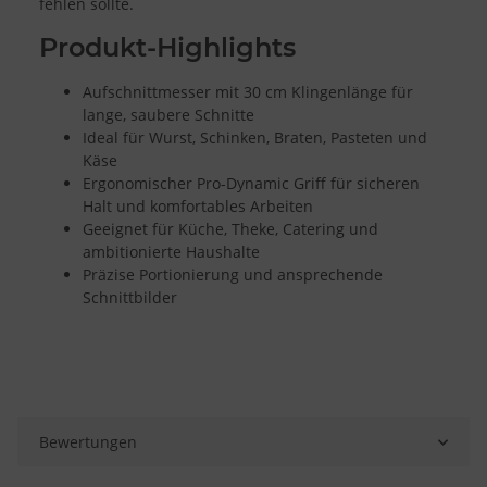
Messung der Performance von Inhalten
fehlen sollte.
Analyse von Zielgruppen durch Statistiken oder Kombinationen
von Daten aus verschiedenen Quellen
Produkt-Highlights
Entwicklung und Verbesserung der Angebote
Verwendung reduzierter Daten zur Auswahl von Inhalten
Aufschnittmesser mit 30 cm Klingenlänge für
Besondere Features:
lange, saubere Schnitte
Verwendung genauer Standortdaten
Ideal für Wurst, Schinken, Braten, Pasteten und
Endgeräteeigenschaften zur Identifikation aktiv abfragen
Käse
Ergonomischer Pro-Dynamic Griff für sicheren
Halt und komfortables Arbeiten
Geeignet für Küche, Theke, Catering und
ambitionierte Haushalte
Präzise Portionierung und ansprechende
Schnittbilder
Bewertungen