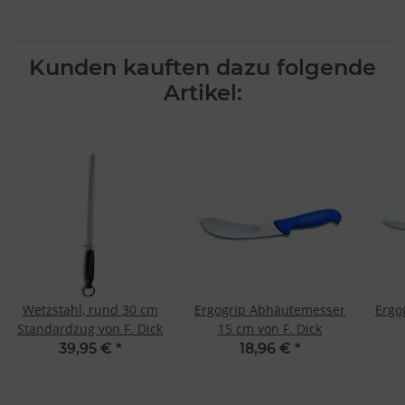
Kunden kauften dazu folgende
Artikel:
Wetzstahl, rund 30 cm
Ergogrip Abhäutemesser
Ergo
Standardzug von F. Dick
15 cm von F. Dick
39,95 €
*
18,96 €
*