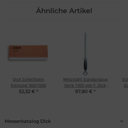
Ähnliche Artikel
Dick Schleifstein
Wetzstahl Standardzug
EU
Körnung 360/1000
Serie 1905 von F. Dick,
St
25 cm, rund
Eu
52,32 €
*
97,80 €
*
Messerkatalog Dick