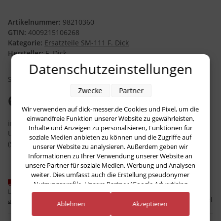
Artikelnummer:
98210360
GTIN:
4009215106268
Kategorie:
Ersatzteile SM-111 F. Dick
Hersteller:
F. Dick
Datenschutzeinstellungen
SM-111 T.515 Flansch ø90x21,5 F. Dick
Zwecke
Partner
63,24 €
Wir verwenden auf dick-messer.de Cookies und Pixel, um die
einwandfreie Funktion unserer Website zu gewährleisten,
inkl. 19% USt. , zzgl.
Versand
Inhalte und Anzeigen zu personalisieren, Funktionen für
Unverbindliche Preisempfehlung des Herstellers
:
78,80 €
soziale Medien anbieten zu können und die Zugriffe auf
(Sie sparen
19.75%
, also
15,56 €
)
unserer Website zu analysieren. Außerdem geben wir
Informationen zu Ihrer Verwendung unserer Website an
unsere Partner für soziale Medien, Werbung und Analysen
weiter. Dies umfasst auch die Erstellung pseudonymer
Momentan nicht verfügbar
Nutzungsprofile. Unsere Partner (Google Advertising
Lieferzeit:
ca. 3 Wochen
(DE - Ausland
Products) führen diese Informationen möglicherweise mit
Frage zum Artikel
abweichend)
weiteren Daten zusammen, die Sie ihnen bereitgestellt haben
Ablehnen
Akzeptieren
(bspw. anhand eines persönlichen Accounts) oder welche sie