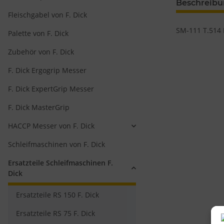
Beschreib
Fleischgabel von F. Dick
SM-111 T.514 
Palette von F. Dick
Zubehör von F. Dick
F. Dick Ergogrip Messer
F. Dick ExpertGrip Messer
F. Dick MasterGrip
HACCP Messer von F. Dick
Schleifmaschinen von F. Dick
Ersatzteile Schleifmaschinen F.
Dick
Ersatzteile RS 150 F. Dick
Ersatzteile RS 75 F. Dick