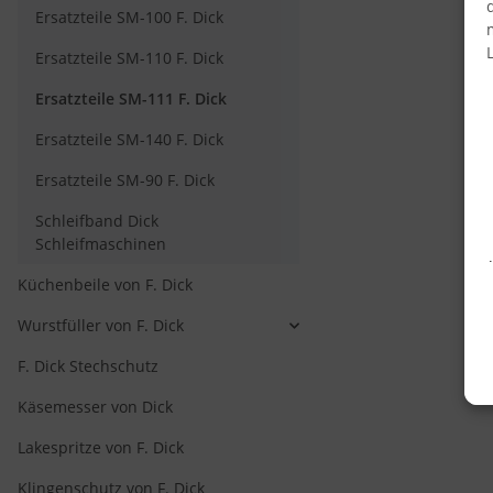
Ersatzteile SM-100 F. Dick
Ersatzteile SM-110 F. Dick
Ersatzteile SM-111 F. Dick
Ersatzteile SM-140 F. Dick
Ersatzteile SM-90 F. Dick
Schleifband Dick
Schleifmaschinen
Küchenbeile von F. Dick
Wurstfüller von F. Dick
F. Dick Stechschutz
Käsemesser von Dick
Lakespritze von F. Dick
Klingenschutz von F. Dick