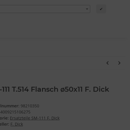
✔
111 T.514 Flansch ø50x11 F. Dick
elnummer:
98210350
4009215106275
orie:
Ersatzteile SM-111 F. Dick
ller:
F. Dick