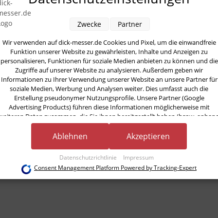
Zwecke
Partner
Wir verwenden auf dick-messer.de Cookies und Pixel, um die einwandfreie
Funktion unserer Website zu gewährleisten, Inhalte und Anzeigen zu
personalisieren, Funktionen für soziale Medien anbieten zu können und die
Zugriffe auf unserer Website zu analysieren. Außerdem geben wir
Informationen zu Ihrer Verwendung unserer Website an unsere Partner für
soziale Medien, Werbung und Analysen weiter. Dies umfasst auch die
Erstellung pseudonymer Nutzungsprofile. Unsere Partner (Google
Advertising Products) führen diese Informationen möglicherweise mit
weiteren Daten zusammen, die Sie ihnen bereitgestellt haben (bspw. anhan
eines persönlichen Accounts) oder welche sie im Rahmen Ihrer Nutzung der
Dienste gesammelt haben (bspw. Nutzungsdaten anderer Geräte). Ihre
Ablehnen
Akzeptieren
Einwilligung zur Nutzung von Cookies und Pixeln können Sie jederzeit
widerrufen, indem Sie auf den Datenschutz-Button links unten klicken und
Datenschutzrichtlinie
Impressum
dort die entsprechenden Anpassungen vornehmen.
Consent Management Platform Powered by Tracking-Expert
Zwecke der Datenverarbeitung durch unsere Partner:
Speichern von oder Zugriff auf Informationen auf einem Endgerät
Verwendung reduzierter Daten zur Auswahl von Werbeanzeigen
Erstellung von Profilen für personalisierte Werbung
Verwendung von Profilen zur Auswahl personalisierter Werbung