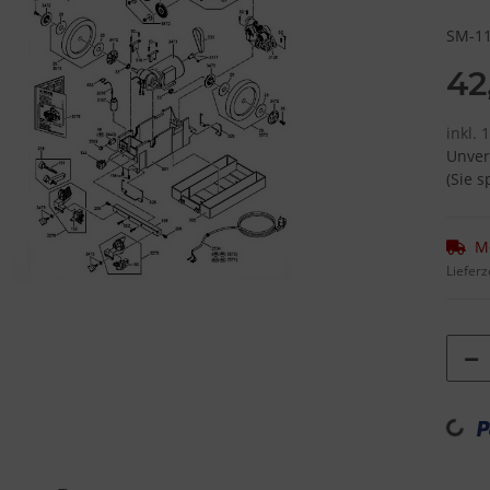
SM-11
42
inkl. 
Unver
(Sie 
M
Lieferz
Loading...