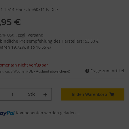
1 T.514 Flansch ø50x11 F. Dick
,95 €
19% USt. , zzgl.
Versand
bindliche Preisempfehlung des Herstellers
:
53,50 €
sparen
19.72%
, also
10,55 €
)
omentan nicht verfügbar
Frage zum Artikel
eit:
ca. 3 Wochen
(DE - Ausland abweichend)
Stk
In den Warenkorb
Komponenten werden geladen ...