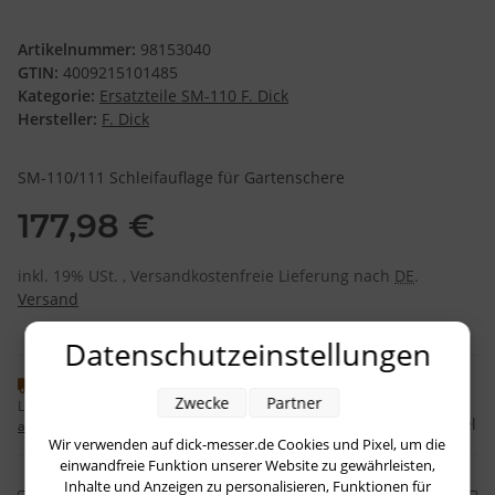
Artikelnummer:
98153040
GTIN:
4009215101485
Kategorie:
Ersatzteile SM-110 F. Dick
Hersteller:
F. Dick
SM-110/111 Schleifauflage für Gartenschere
177,98 €
inkl. 19% USt. , Versandkostenfreie Lieferung nach
DE
.
Versand
Datenschutzeinstellungen
Knapper Lagerbestand
Zwecke
Partner
Lieferzeit:
1 - 3 Werktage
(DE - Ausland
Frage zum Artikel
abweichend)
Wir verwenden auf dick-messer.de Cookies und Pixel, um die
einwandfreie Funktion unserer Website zu gewährleisten,
Inhalte und Anzeigen zu personalisieren, Funktionen für