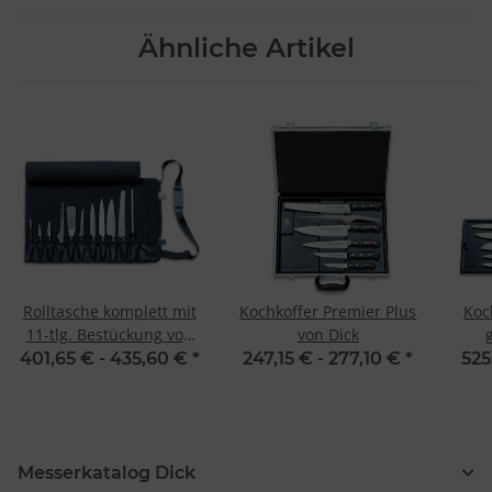
Messung der Performance von Inhalten
Analyse von Zielgruppen durch Statistiken oder Kombinationen
Ähnliche Artikel
von Daten aus verschiedenen Quellen
Entwicklung und Verbesserung der Angebote
Verwendung reduzierter Daten zur Auswahl von Inhalten
Besondere Features:
Verwendung genauer Standortdaten
Endgeräteeigenschaften zur Identifikation aktiv abfragen
Rolltasche komplett mit
Kochkoffer Premier Plus
Koc
11-tlg. Bestückung von
von Dick
Dick
ges
401,65 € -
435,60 €
*
247,15 € -
277,10 €
*
525
Messerkatalog Dick