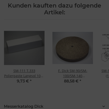
Messung der Performance von Inhalten
Kunden kauften dazu folgende
Analyse von Zielgruppen durch Statistiken oder Kombinationen
von Daten aus verschiedenen Quellen
Artikel:
Entwicklung und Verbesserung der Angebote
Verwendung reduzierter Daten zur Auswahl von Inhalten
Besondere Features:
Verwendung genauer Standortdaten
Endgeräteeigenschaften zur Identifikation aktiv abfragen
SM-111 T.333
F. Dick SM-90/SM-
SM-1
Polierpaste Langsol 1009
100/SM-140
(1
F. Dick
Polierscheibe 200 x 25 x
9,73 €
*
88,58 €
*
16 mm
Messerkatalog Dick