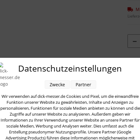
M
Lieferz
Loadi
Datenschutzeinstellungen
ung
Bewertungen
Zwecke
Partner
Wir verwenden auf dick-messer.de Cookies und Pixel, um die einwandfreie
35 cm 3,0 kg Griff genietet 46 cm von Dick
Funktion unserer Website zu gewährleisten, Inhalte und Anzeigen zu
personalisieren, Funktionen für soziale Medien anbieten zu können und die
Zugriffe auf unserer Website zu analysieren. Außerdem geben wir
Informationen zu Ihrer Verwendung unserer Website an unsere Partner für
Kunden kauften dazu fo
soziale Medien, Werbung und Analysen weiter. Dies umfasst auch die
Erstellung pseudonymer Nutzungsprofile. Unsere Partner (Google
Advertising Products) führen diese Informationen möglicherweise mit