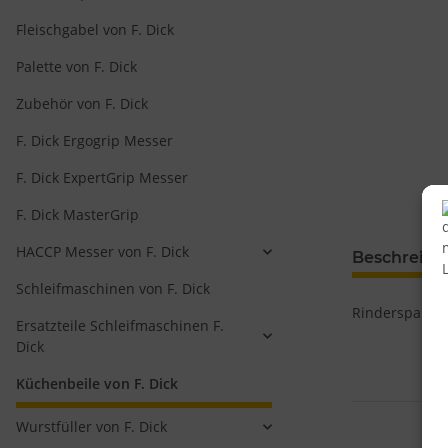
Fleischgabel von F. Dick
Palette von F. Dick
Zubehör von F. Dick
F. Dick Ergogrip Messer
F. Dick ExpertGrip Messer
F. Dick MasterGrip
HACCP Messer von F. Dick
Beschreib
Schleifmaschinen von F. Dick
Rinderspalter 
Ersatzteile Schleifmaschinen F.
Dick
Küchenbeile von F. Dick
Wurstfüller von F. Dick