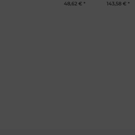
Griff 14 cm von
25 cm von Dick
48,62 €
*
143,58 €
*
Dick