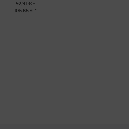
17 cm von Dick
92,91 € -
105,86 €
*