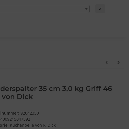
✔
derspalter 35 cm 3,0 kg Griff 46
 von Dick
elnummer:
92042350
4009215047592
orie:
Küchenbeile von F. Dick