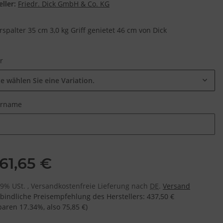
ller:
Friedr. Dick GmbH & Co. KG
rspalter 35 cm 3,0 kg Griff genietet 46 cm von Dick
ur
te wählen Sie eine Variation.
urname
urname
61,65 €
 19% USt. , Versandkostenfreie Lieferung nach
DE
.
Versand
bindliche Preisempfehlung des Herstellers
:
437,50 €
sparen
17.34%
, also
75,85 €
)