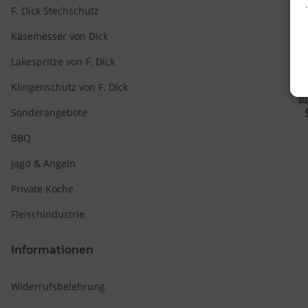
F. Dick Stechschutz
Käsemesser von Dick
Lakespritze von F. Dick
Klingenschutz von F. Dick
B
Sonderangebote
Sch
BBQ
Jagd & Angeln
Private Köche
Fleischindustrie
v
Informationen
Widerrufsbelehrung