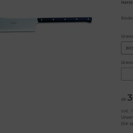
Herste
Rinde
Grav
Bit
Grav
Grav
3
ab
inkl.
Unver
(Sie 