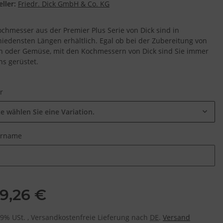
ller:
Friedr. Dick GmbH & Co. KG
ochmesser aus der Premier Plus Serie von Dick sind in
hiedensten Längen erhältlich. Egal ob bei der Zubereitung von
ch oder Gemüse, mit den Kochmessern von Dick sind Sie immer
ns gerüstet.
ur
te wählen Sie eine Variation.
urname
urname
9,26 €
 19% USt. , Versandkostenfreie Lieferung nach
DE
.
Versand