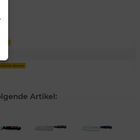
d
esser
miedete Messer
lgende Artikel: