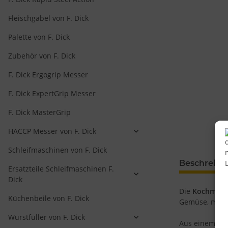
Fleischgabel von F. Dick
Palette von F. Dick
Zubehör von F. Dick
F. Dick Ergogrip Messer
F. Dick ExpertGrip Messer
F. Dick MasterGrip
HACCP Messer von F. Dick
Schleifmaschinen von F. Dick
Beschreib
Ersatzteile Schleifmaschinen F.
Dick
Die
Kochmess
Küchenbeile von F. Dick
Gemüse, mit 
Wurstfüller von F. Dick
Aus einem Stü