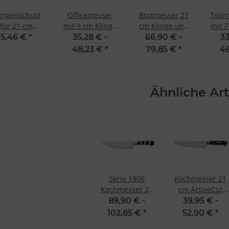
Verwendung genauer Standortdaten
Endgeräteeigenschaften zur Identifikation aktiv abfragen
ingenschutz
Officemesser
Brotmesser 21
Tour
für 21 cm
mit 9 cm Klinge
cm Klinge und
mit 7
ngen von Dick
von Premier
Wellenschliff
von
5,46 €
*
35,28 € -
66,90 € -
33
Plus von Dick
von Premier
Plus
48,23 €
*
79,85 €
*
46
Plus von F. Dick
Ähnliche Art
Serie 1905
Kochmesser 21
Kochmesser 21
cm ActiveCut
cm von F. Dick
von Dick
89,90 € -
39,95 € -
102,85 €
*
52,90 €
*