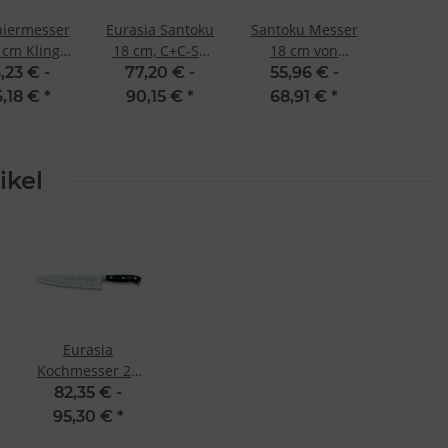
niermesser
Eurasia Santoku
Santoku Messer
 cm Klinge
18 cm, C+C-SB
18 cm von
 Premier
von F. Dick
Premier Plus
,23 € -
77,20 € -
55,96 € -
 von Dick
Eurasia von Dick
,18 €
*
90,15 €
*
68,91 €
*
ikel
Eurasia
Kochmesser 21
cm, C+C-SB von
82,35 € -
F. Dick
95,30 €
*