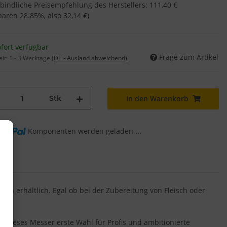
bindliche Preisempfehlung des Herstellers
:
111,40 €
sparen
28.85%
, also
32,14 €
)
fort verfügbar
Frage zum Artikel
eit:
1 - 3 Werktage
(DE - Ausland abweichend)
Stk
In den Warenkorb
Komponenten werden geladen ...
g...
gen erhältlich. Egal ob bei der Zubereitung von Fleisch oder
 dieses Messer erste Wahl für Profis und ambitionierte