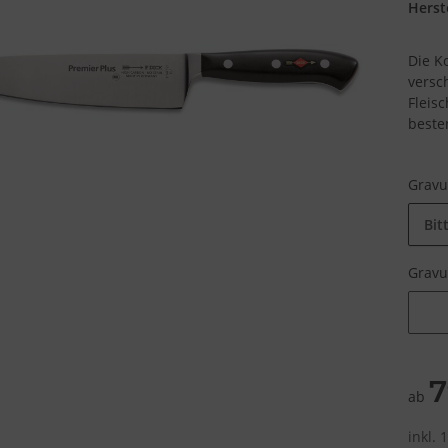
Herste
Die K
versc
Fleis
beste
Grav
Bit
Grav
Grav
7
ab
inkl.