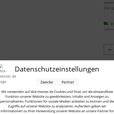
Unver
(Sie 
So
Lieferz
Loadin
Datenschutzeinstellungen
ung
Bewertungen
Zwecke
Partner
Wir verwenden auf dick-messer.de Cookies und Pixel, um die einwandfreie
er
aus der
Premier Plus
Serie von
Dick
sind in verschiedensten Län
Funktion unserer Website zu gewährleisten, Inhalte und Anzeigen zu
den Kochmessern von Dick sind Sie immer
bestens
gerüstet.
personalisieren, Funktionen für soziale Medien anbieten zu können und die
Zugriffe auf unserer Website zu analysieren. Außerdem geben wir
Informationen zu Ihrer Verwendung unserer Website an unsere Partner für
ck Stahl
geschmiedet
,
ausbalanciert
und ergonomisch geformt sind