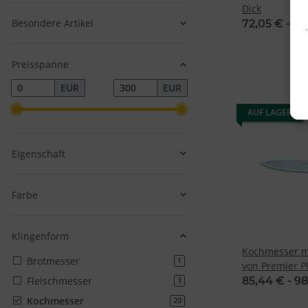
Dick
Besondere Artikel
72,05 € -
85
Preisspanne
EUR
EUR
AUF LAGER
Eigenschaft
Farbe
Klingenform
v
Kochmesser mi
Brotmesser
Artikel gefunden
1
von Premier P
Fleischmesser
85,44 € -
98
Artikel gefunden
3
Kochmesser
Artikel gefunden
20