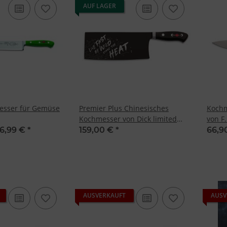
AUF LAGER
sser für Gemüse
Premier Plus Chinesisches
Kochm
Kochmesser von Dick limited
von F.
Edition
6,99 €
*
159,00 €
*
66,9
AUSVERKAUFT
AUSV