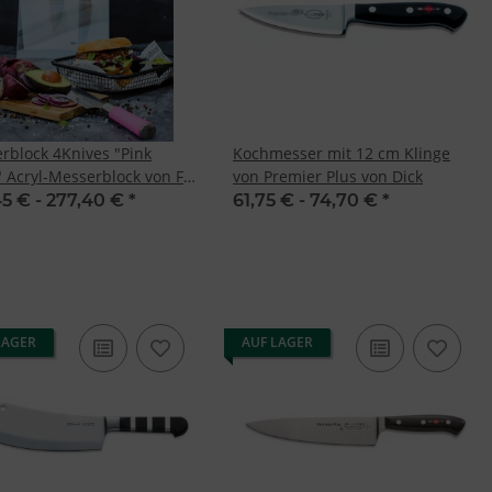
rblock 4Knives "Pink
Kochmesser mit 12 cm Klinge
" Acryl-Messerblock von F.
von Premier Plus von Dick
45 € -
277,40 €
*
61,75 € -
74,70 €
*
LAGER
AUF LAGER