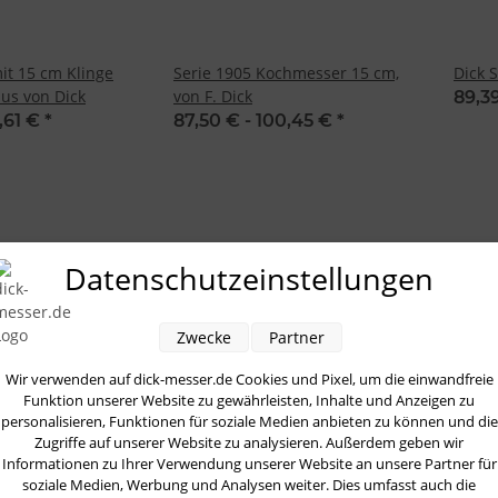
t 15 cm Klinge
Serie 1905 Kochmesser 15 cm,
Dick 
lus von Dick
von F. Dick
89,3
,61 €
*
87,50 € -
100,45 €
*
AUF LAGER
AUF 
Datenschutzeinstellungen
Zwecke
Partner
Wir verwenden auf dick-messer.de Cookies und Pixel, um die einwandfreie
Funktion unserer Website zu gewährleisten, Inhalte und Anzeigen zu
personalisieren, Funktionen für soziale Medien anbieten zu können und die
Zugriffe auf unserer Website zu analysieren. Außerdem geben wir
Informationen zu Ihrer Verwendung unserer Website an unsere Partner für
soziale Medien, Werbung und Analysen weiter. Dies umfasst auch die
1 cm Red Spirit F.
Serie 1905 Kochmesser 21 cm
Kochm