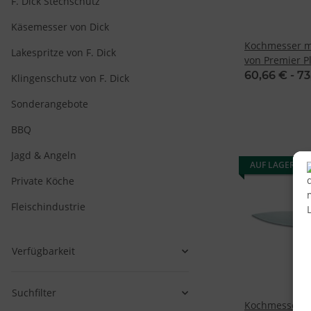
F. Dick Stechschutz
Käsemesser von Dick
Kochmesser mi
Lakespritze von F. Dick
von Premier P
60,66 € -
73
Klingenschutz von F. Dick
Sonderangebote
BBQ
Jagd & Angeln
AUF LAGER
Private Köche
Fleischindustrie
Verfügbarkeit
Suchfilter
Kochmesser, 2