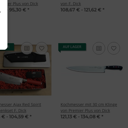
remier Plus von Dick
von F. Dick
 € -
95,30 €
*
108,67 € -
121,62 €
*
d
LAGER
AUF LAGER
esser Ajax Red Spirit
Kochmesser mit 30 cm Klinge
enkset F. Dick
von Premier Plus von Dick
 € -
104,59 €
*
121,13 € -
134,08 €
*