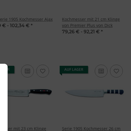
Serie 1905 Kochmesser Ajax
Kochmesser mit 21 cm Klinge
von Premier Plus von Dick
9 € -
102,34 €
*
79,26 € -
92,21 €
*
LAGER
AUF LAGER
esser mit 23 cm Klinge
Serie 1905 Kochmesser 26 cm