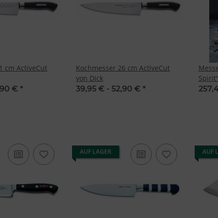
1 cm ActiveCut
Kochmesser 26 cm ActiveCut
Messe
von Dick
Spirit
Dick
,90 €
*
39,95 € -
52,90 €
*
257,
AUF LAGER
AUF 