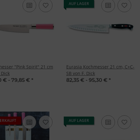
AUF LAGER
esser "Pink Spirit" 21 cm
Eurasia Kochmesser 21 cm, C+C-
 Dick
SB von F. Dick
0 € -
79,85 €
*
82,35 € -
95,30 €
*
ERKAUFT
AUF LAGER