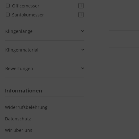
Officemesser
Artikel gefunden
1
Santokumesser
Artikel gefunden
1
Klingenlänge
Klingenmaterial
Bewertungen
Informationen
Widerrufsbelehrung
Datenschutz
Wir über uns