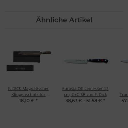
Ähnliche Artikel
F. DICK Magnetischer
Eurasia Officemesser 12
Klingenschutz für
cm, C+C-SB von F. Dick
Tra
Klingen bis 30 cm
18,10 €
*
38,63 € -
51,58 €
*
57