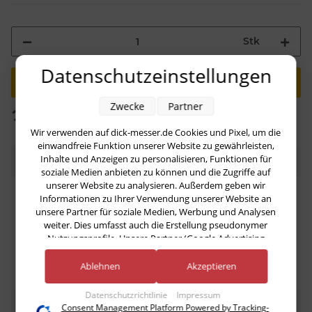
Stk
Datenschutzeinstellungen
Loading...
Zwecke
Partner
Komponenten werden geladen ...
Wir verwenden auf dick-messer.de Cookies und Pixel, um die
einwandfreie Funktion unserer Website zu gewährleisten,
Inhalte und Anzeigen zu personalisieren, Funktionen für
Beschreibung
soziale Medien anbieten zu können und die Zugriffe auf
unserer Website zu analysieren. Außerdem geben wir
Klingenschutz für Messer und Paletten von Dick für
Informationen zu Ihrer Verwendung unserer Website an
unsere Partner für soziale Medien, Werbung und Analysen
eine maximale Klingenlänge von 30 cm
weiter. Dies umfasst auch die Erstellung pseudonymer
Nutzungsprofile. Unsere Partner (Google Advertising
Products) führen diese Informationen möglicherweise mit
weiteren Daten zusammen, die Sie ihnen bereitgestellt haben
Ablehnen
Akzeptieren
(bspw. anhand eines persönlichen Accounts) oder welche sie
im Rahmen Ihrer Nutzung der Dienste gesammelt haben
Datenschutzrichtlinie
Impressum
(bspw. Nutzungsdaten anderer Geräte). Ihre Einwilligung zur
Bewertungen
Consent Management Platform Powered by Tracking-