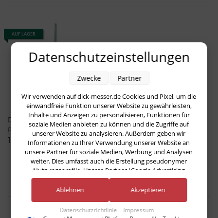
AUF LAGER
Datenschutzeinstellungen
Zwecke
Partner
Wir verwenden auf dick-messer.de Cookies und Pixel, um die
einwandfreie Funktion unserer Website zu gewährleisten,
Inhalte und Anzeigen zu personalisieren, Funktionen für
Dick combi, 30 cm Vierkant
soziale Medien anbieten zu können und die Zugriffe auf
Polier und Saphirstahl von
unserer Website zu analysieren. Außerdem geben wir
F. Dick
111,24 €
*
Informationen zu Ihrer Verwendung unserer Website an
unsere Partner für soziale Medien, Werbung und Analysen
weiter. Dies umfasst auch die Erstellung pseudonymer
Nutzungsprofile. Unsere Partner (Google Advertising
Artikel 1 - 1 von 1
Products) führen diese Informationen möglicherweise mit
weiteren Daten zusammen, die Sie ihnen bereitgestellt haben
Ablehnen
Akzeptieren
(bspw. anhand eines persönlichen Accounts) oder welche sie
im Rahmen Ihrer Nutzung der Dienste gesammelt haben
Datenschutzrichtlinie
Impressum
(bspw. Nutzungsdaten anderer Geräte). Ihre Einwilligung zur