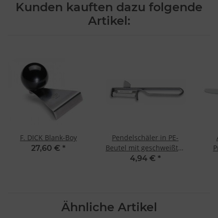
von Daten aus verschiedenen Quellen
Kunden kauften dazu folgende
Entwicklung und Verbesserung der Angebote
Verwendung reduzierter Daten zur Auswahl von Inhalten
Artikel:
Besondere Features:
Verwendung genauer Standortdaten
Endgeräteeigenschaften zur Identifikation aktiv abfragen
F. DICK Blank-Boy
Pendelschäler in PE-
Beutel mit geschweißter
P
27,60 €
*
Klinge von F. Dick
schw
4,94 €
*
Ähnliche Artikel