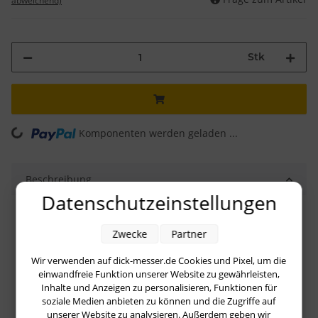
abweichend)
Stk
Komponenten werden geladen ...
Loading...
Beschreibung
Datenschutzeinstellungen
Der F. Dick combi ist ein 30 cm langer Vierkantstahl,
welcher die Eigenschaften eines Saphirstahles mit
Zwecke
Partner
denen eines Polierstahles vereint. Saphirstähle zählen
Wir verwenden auf dick-messer.de Cookies und Pixel, um die
zu den Diamantstählen, welche eigentlich eine sehr
einwandfreie Funktion unserer Website zu gewährleisten,
hohe Abtragsleistung haben und eine sehr rauhe
Inhalte und Anzeigen zu personalisieren, Funktionen für
Schneide erzeugen. Der Abtrag von Saphirstählen
soziale Medien anbieten zu können und die Zugriffe auf
jedoch ist bei vergleichbarer Leistung geringer als bei
unserer Website zu analysieren. Außerdem geben wir