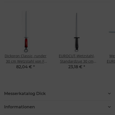
Dickoron Classic, runder
EUROCUT-Wetzstahl,
We
30 cm Wetzstahl von F.
Standardzug 30 cm
EURO
Dick
EuroCut von F. Dick
82,04 €
*
23,18 €
*
Messerkatalog Dick
Informationen