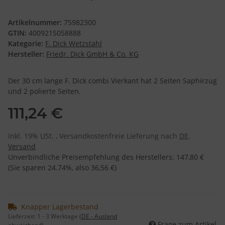
Artikelnummer:
75982300
GTIN:
4009215058888
Kategorie:
F. Dick Wetzstahl
Hersteller:
Friedr. Dick GmbH & Co. KG
Der 30 cm lange F. Dick combi Vierkant hat 2 Seiten Saphirzug
und 2 polierte Seiten.
111,24 €
inkl. 19% USt. , Versandkostenfreie Lieferung nach
DE
.
Versand
Unverbindliche Preisempfehlung des Herstellers
:
147,80 €
(Sie sparen
24.74%
, also
36,56 €
)
Knapper Lagerbestand
Lieferzeit:
1 - 3 Werktage
(DE - Ausland
Frage zum Artikel