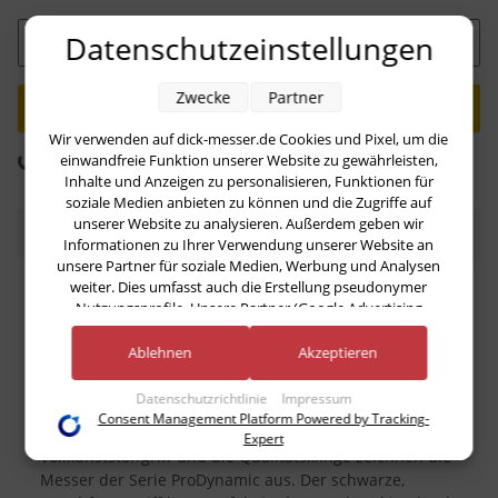
Datenschutzeinstellungen
Stk
Zwecke
Partner
Wir verwenden auf dick-messer.de Cookies und Pixel, um die
einwandfreie Funktion unserer Website zu gewährleisten,
Komponenten werden geladen ...
Loading...
Inhalte und Anzeigen zu personalisieren, Funktionen für
soziale Medien anbieten zu können und die Zugriffe auf
unserer Website zu analysieren. Außerdem geben wir
Beschreibung
Informationen zu Ihrer Verwendung unserer Website an
unsere Partner für soziale Medien, Werbung und Analysen
weiter. Dies umfasst auch die Erstellung pseudonymer
Ein schönes Restaurant, ein leckeres Stück Fleisch oder
Nutzungsprofile. Unsere Partner (Google Advertising
eine perfekte italienische Pizza – und leider oft Messer,
Products) führen diese Informationen möglicherweise mit
mit dem das Schneiden zur Herausforderung wird. Das
weiteren Daten zusammen, die Sie ihnen bereitgestellt haben
Ablehnen
Akzeptieren
Pizza- und Steakmesser aus der Serie ProDynamic ist
(bspw. anhand eines persönlichen Accounts) oder welche sie
extrem scharf und ist mit einer Klingenlänge von 12 cm
im Rahmen Ihrer Nutzung der Dienste gesammelt haben
Datenschutzrichtlinie
Impressum
handlich und optimal zum Schneiden von Pizza und
(bspw. Nutzungsdaten anderer Geräte). Ihre Einwilligung zur
Consent Management Platform Powered by Tracking-
Steak geeignet. Der ergonomisch geformte
Nutzung von Cookies und Pixeln können Sie jederzeit
Expert
widerrufen, indem Sie auf den Datenschutz-Button links
Vollkunststoffgriff und die Qualitätsklinge zeichnen die
unten klicken und dort die entsprechenden Anpassungen
Messer der Serie ProDynamic aus. Der schwarze,
vornehmen.