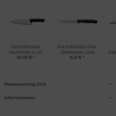
Dick ProDynamic
Dick ProDynamic Pizza-
Kochmesser 21 cm
/Steakmesser 12cm
Schä
24,93 €
*
6,12 €
*
Messerkatalog Dick
Informationen