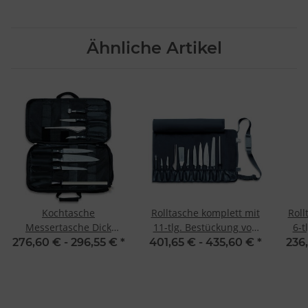
Ähnliche Artikel
Kochtasche
Rolltasche komplett mit
Roll
Messertasche Dick
11-tlg. Bestückung von
6-t
Culinary Bag 8-teilig
Dick
276,60 € -
296,55 €
*
401,65 € -
435,60 €
*
236