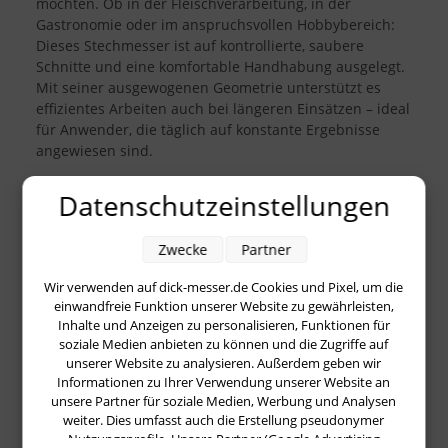
möchten. Ob in der Fleischverarbeitung, in der
Gastronomie oder im anspruchsvollen Hobbybereich:
Dieses Stechmesser ist auf kontrollierte, saubere
Schnitte und eine komfortable Handhabung ausgelegt.
Mit seiner ausgewogenen Geometrie unterstützt es
effizientes Arbeiten auch bei längeren Einsätzen – ideal
für Anwender, die täglich auf konstante Ergebnisse
angewiesen sind.
Die
21 cm lange Klinge
bietet eine optimale Reichweite
Datenschutzeinstellungen
für das Stechen, Parieren und exakte Trennen von
Fleisch und Gewebe. Durch die schlanke Form lässt sich
Zwecke
Partner
das Messer präzise führen, wodurch kontrollierte
Schnitte möglich werden. Die Klinge ist für hohe
Wir verwenden auf dick-messer.de Cookies und Pixel, um die
Schärfe und Standzeit konzipiert, sodass das Messer
einwandfreie Funktion unserer Website zu gewährleisten,
auch bei häufiger Nutzung zuverlässig bleibt.
Inhalte und Anzeigen zu personalisieren, Funktionen für
Gleichzeitig ist es robust genug, um im Arbeitsalltag zu
soziale Medien anbieten zu können und die Zugriffe auf
bestehen, ohne dabei an Feinfühligkeit einzubüßen.
unserer Website zu analysieren. Außerdem geben wir
Informationen zu Ihrer Verwendung unserer Website an
Ein zentrales Merkmal ist der
Ergogrip-Griff
, der dem
unsere Partner für soziale Medien, Werbung und Analysen
Messer seinen Namen gibt. Er liegt sicher in der Hand
weiter. Dies umfasst auch die Erstellung pseudonymer
und unterstützt eine natürliche Handhaltung, was die
Nutzungsprofile. Unsere Partner (Google Advertising