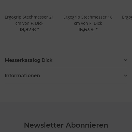
Ergogrip Stechmesser 21
Ergogrip Stechmesser 18
Ergo
cm von F. Dick
cm von F. Dick
18,82 €
*
16,63 €
*
Messerkatalog Dick
Informationen
Newsletter Abonnieren