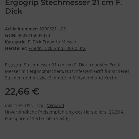
Ergogrip Stechmesser 21 cm F.
Dick
Artikelnummer:
82006211-03
GTIN:
4009215084030
Kategorie:
F. Dick Ergogrip Messer
Hersteller:
Friedr. Dick GmbH & Co. KG
Ergogrip Stechmesser 21 cm von F. Dick: robustes Profi-
Messer mit ergonomischem, rutschfestem Griff für sicheres
Stechen und präzise Schnitte in Metzgerei und Küche.
22,66 €
inkl. 19% USt. , zzgl.
Versand
Unverbindliche Preisempfehlung des Herstellers
:
26,20 €
(Sie sparen
13.51%
, also
3,54 €
)