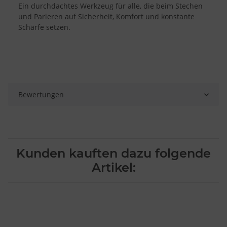
Ein durchdachtes Werkzeug für alle, die beim Stechen
Verwendung genauer Standortdaten
Endgeräteeigenschaften zur Identifikation aktiv abfragen
und Parieren auf Sicherheit, Komfort und konstante
Schärfe setzen.
Bewertungen
Kunden kauften dazu folgende
Artikel: