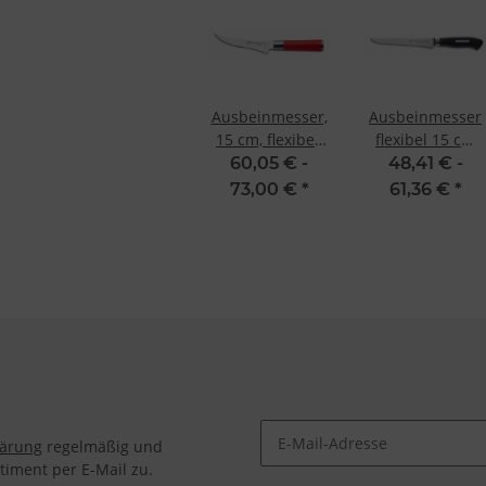
Ausbeinmesser,
Ausbeinmesser
15 cm, flexibel,
flexibel 15 cm
Red Spirit F.
ActiveCut von
60,05 € -
48,41 € -
Dick
Dick
73,00 €
*
61,36 €
*
lärung
regelmäßig und
timent per E-Mail zu.
Newsletter Abonnieren