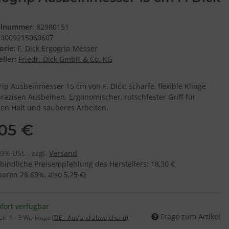
elnummer:
82980151
4009215060607
orie:
F. Dick Ergogrip Messer
ller:
Friedr. Dick GmbH & Co. KG
rip Ausbeinmesser 15 cm von F. Dick: scharfe, flexible Klinge
räzisen Ausbeinen. Ergonomischer, rutschfester Griff für
ren Halt und sauberes Arbeiten.
,05 €
19% USt. , zzgl.
Versand
bindliche Preisempfehlung des Herstellers
:
18,30 €
sparen
28.69%
, also
5,25 €
)
fort verfügbar
Frage zum Artikel
eit:
1 - 3 Werktage
(DE - Ausland abweichend)