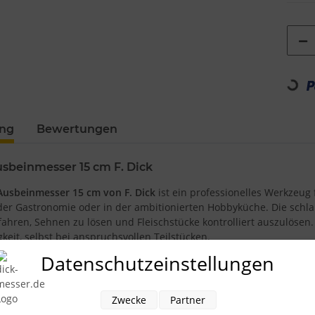
Loading...
ung
Bewertungen
sbeinmesser 15 cm F. Dick
Ausbeinmesser 15 cm von F. Dick
ist ein professionelles Werkzeug f
 der Gastronomie oder in der ambitionierten Hobbyküche. Die schlan
ahren, Sehnen zu lösen und Fleischstücke kontrolliert auszulösen
eit, selbst bei anspruchsvollen Teilstücken.
Datenschutzeinstellungen
genlänge von 15 cm
bietet das Messer eine ausgewogene Kombinati
 von Geflügel, Schwein, Rind oder Wild, aber auch zum Parieren u
n am Knochen, wodurch weniger Verschnitt entsteht und das Ergeb
Zwecke
Partner