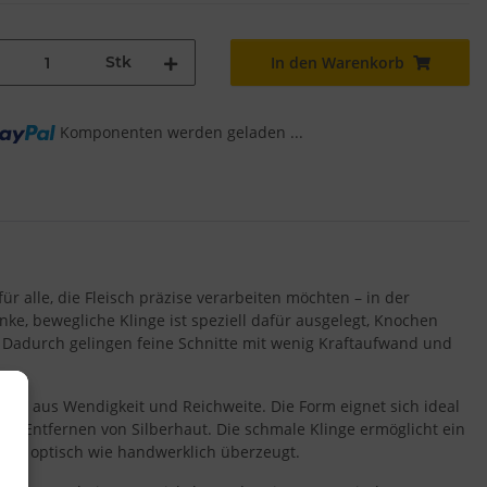
Stk
In den Warenkorb
Komponenten werden geladen ...
ür alle, die Fleisch präzise verarbeiten möchten – in der
ke, bewegliche Klinge ist speziell dafür ausgelegt, Knochen
. Dadurch gelingen feine Schnitte mit wenig Kraftaufwand und
on aus Wendigkeit und Reichweite. Die Form eignet sich ideal
nd Entfernen von Silberhaut. Die schmale Klinge ermöglicht ein
nis optisch wie handwerklich überzeugt.