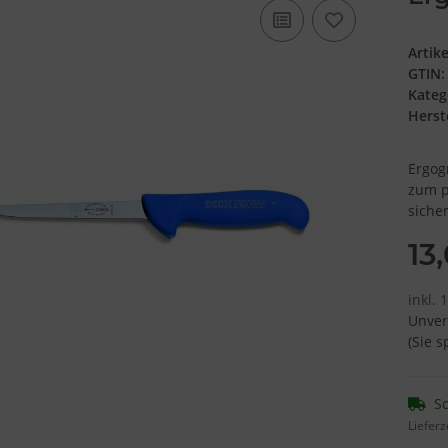
Artik
GTIN:
Kateg
Herste
Ergog
zum p
siche
13
inkl. 
Unver
(Sie 
So
Lieferz