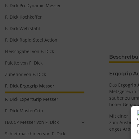
F. Dick ProDynamic Messer
F. Dick Kochkoffer
F. Dick Wetzstahl
F. Dick Rapid Steel Action
Fleischgabel von F. Dick
Beschreib
Palette von F. Dick
Ergogrip Au
Zubehör von F. Dick
Das
Ergogrip 
F. Dick Ergogrip Messer
Metzgerei, in
sauber zu umf
F. Dick ExpertGrip Messer
hoher Genauigk
F. Dick MasterGrip
Mit einer
Klin
HACCP Messer von F. Dick
zum Ausbeinen
enges Arbeite
Schleifmaschinen von F. Dick