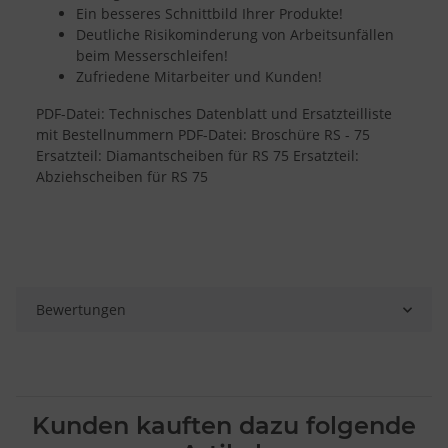
Analyse von Zielgruppen durch Statistiken oder Kombinationen
Ein besseres Schnittbild Ihrer Produkte!
von Daten aus verschiedenen Quellen
Deutliche Risikominderung von Arbeitsunfällen
Entwicklung und Verbesserung der Angebote
Verwendung reduzierter Daten zur Auswahl von Inhalten
beim Messerschleifen!
Zufriedene Mitarbeiter und Kunden!
Besondere Features:
Verwendung genauer Standortdaten
PDF-Datei: Technisches Datenblatt und Ersatzteilliste
Endgeräteeigenschaften zur Identifikation aktiv abfragen
mit Bestellnummern PDF-Datei: Broschüre RS - 75
Ersatzteil: Diamantscheiben für RS 75 Ersatzteil:
Abziehscheiben für RS 75
Bewertungen
Kunden kauften dazu folgende