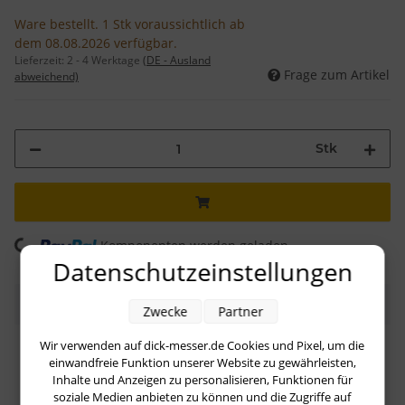
Ware bestellt. 1 Stk voraussichtlich ab
dem 08.08.2026 verfügbar.
Lieferzeit:
2 - 4 Werktage
(DE - Ausland
Frage zum Artikel
abweichend)
Stk
Komponenten werden geladen ...
Loading...
Datenschutzeinstellungen
Beschreibung
Zwecke
Partner
Wir verwenden auf dick-messer.de Cookies und Pixel, um die
Die RS 75
von
Dick
ist sowohl mit Anschluss für 240
einwandfreie Funktion unserer Website zu gewährleisten,
Volt, als auch mit Anschluss für ein 110 Volt Netz
Inhalte und Anzeigen zu personalisieren, Funktionen für
erhältlich.
soziale Medien anbieten zu können und die Zugriffe auf