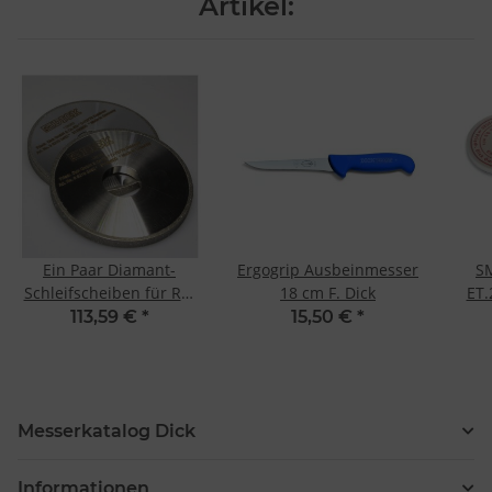
Artikel:
Ein Paar Diamant-
Ergogrip Ausbeinmesser
S
Schleifscheiben für RS-
18 cm F. Dick
ET.
75 und RS-150 DUO
mi
113,59 €
*
15,50 €
*
Messerkatalog Dick
Informationen