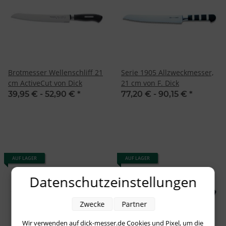
Brotmesser Wellenschliff 21
Serie 1905 Allzweckmesser,
cm ActiveCut von Dick
21 cm von F. Dick
39,95 € -
52,90 €
*
77,20 € -
90,15 €
*
AUF LAGER
AUF LAGER
Datenschutzeinstellungen
Zwecke
Partner
Wir verwenden auf dick-messer.de Cookies und Pixel, um die