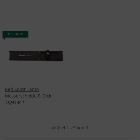
Verwendung von Profilen zur Auswahl personalisierter Inhalte
Messung der Werbeleistung
Messung der Performance von Inhalten
Analyse von Zielgruppen durch Statistiken oder Kombinationen
von Daten aus verschiedenen Quellen
Entwicklung und Verbesserung der Angebote
Verwendung reduzierter Daten zur Auswahl von Inhalten
AUF LAGER
Besondere Features:
Verwendung genauer Standortdaten
Endgeräteeigenschaften zur Identifikation aktiv abfragen
Red Spirit Tanto
Messerscheide F. Dick
13,91 €
*
Artikel 1 - 9 von 9