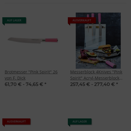
AUF LAGER
AUSVERKAUFT
Brotmesser "Pink Spirit" 26
Messerblock 4Knives "Pink
von F. Dick
Spirit" Acryl-Messerblock
von F. Dick
61,70 € -
74,65 €
*
257,45 € -
277,40 €
*
AUSVERKAUFT
AUF LAGER