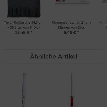
Endgeräteeigenschaften zur Identifikation aktiv abfragen
Textil-Rolltasche 34,5 cm
Klingenschutz für 21 cm
Klin
x 35,5 cm von F. Dick
Klingen von Dick
25,49 €
*
5,46 €
*
Ähnliche Artikel