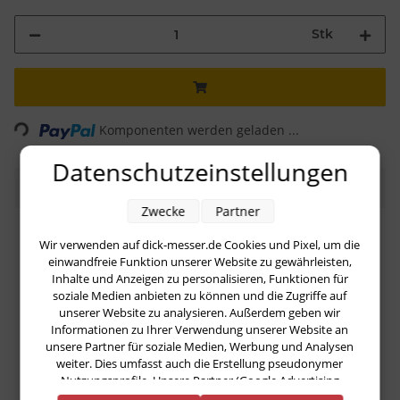
Stk
ing...
Komponenten werden geladen ...
Datenschutzeinstellungen
Beschreibung
Zwecke
Partner
Runder, 25 cm langer Wetzstahl mit Feinzug. Feinzüge
Wir verwenden auf dick-messer.de Cookies und Pixel, um die
haben nur einen geringen bis mittleren Abtrag, was im
einwandfreie Funktion unserer Website zu gewährleisten,
Ergebnis zu einer glatten Schneide führt.
Inhalte und Anzeigen zu personalisieren, Funktionen für
soziale Medien anbieten zu können und die Zugriffe auf
unserer Website zu analysieren. Außerdem geben wir
Produkteigenschaft
Wert
Abtragsleistung:
Informationen zu Ihrer Verwendung unserer Website an
Feinzug
unsere Partner für soziale Medien, Werbung und Analysen
Bauform:
Rund
weiter. Dies umfasst auch die Erstellung pseudonymer
Nutzungsprofile. Unsere Partner (Google Advertising
Blattlänge:
25 cm
Products) führen diese Informationen möglicherweise mit