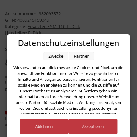
Artikelnummer:
982093572
GTIN:
4009215159349
Kategorie:
Ersatzteile SM-110 F. Dick
Hersteller:
F. Dick
Datenschutzeinstellungen
SM110/111 ET. 3572 Mutter und Scheiben Set
Zwecke
Partner
8,95 €
Wir verwenden auf dick-messer.de Cookies und Pixel, um die
einwandfreie Funktion unserer Website zu gewährleisten,
inkl. 19% USt. , zzgl.
Versand
Inhalte und Anzeigen zu personalisieren, Funktionen für
Unverbindliche Preisempfehlung des Herstellers
:
15,00 €
soziale Medien anbieten zu können und die Zugriffe auf
(Sie sparen
40.33%
, also
6,05 €
)
unserer Website zu analysieren. Außerdem geben wir
Informationen zu Ihrer Verwendung unserer Website an
unsere Partner für soziale Medien, Werbung und Analysen
weiter. Dies umfasst auch die Erstellung pseudonymer
Momentan nicht verfügbar
Nutzungsprofile. Unsere Partner (Google Advertising
Lieferzeit:
ca. 3 Wochen
(DE - Ausland
Products) führen diese Informationen möglicherweise mit
Frage zum Artikel
abweichend)
weiteren Daten zusammen, die Sie ihnen bereitgestellt haben
Ablehnen
Akzeptieren
(bspw. anhand eines persönlichen Accounts) oder welche sie