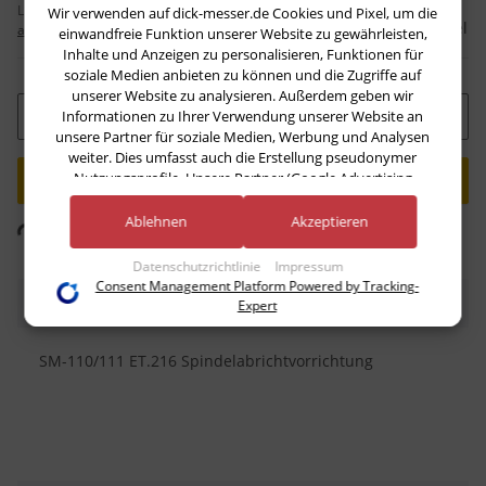
Lieferzeit:
ca. 3 Wochen
(DE - Ausland
Wir verwenden auf dick-messer.de Cookies und Pixel, um die
Frage zum Artikel
abweichend)
einwandfreie Funktion unserer Website zu gewährleisten,
Inhalte und Anzeigen zu personalisieren, Funktionen für
soziale Medien anbieten zu können und die Zugriffe auf
unserer Website zu analysieren. Außerdem geben wir
Informationen zu Ihrer Verwendung unserer Website an
Stk
unsere Partner für soziale Medien, Werbung und Analysen
weiter. Dies umfasst auch die Erstellung pseudonymer
Nutzungsprofile. Unsere Partner (Google Advertising
Products) führen diese Informationen möglicherweise mit
ing...
weiteren Daten zusammen, die Sie ihnen bereitgestellt haben
Ablehnen
Akzeptieren
Komponenten werden geladen ...
(bspw. anhand eines persönlichen Accounts) oder welche sie
im Rahmen Ihrer Nutzung der Dienste gesammelt haben
Datenschutzrichtlinie
Impressum
(bspw. Nutzungsdaten anderer Geräte). Ihre Einwilligung zur
Consent Management Platform Powered by Tracking-
Nutzung von Cookies und Pixeln können Sie jederzeit
Beschreibung
Expert
widerrufen, indem Sie auf den Datenschutz-Button links
unten klicken und dort die entsprechenden Anpassungen
SM-110/111 ET.216 Spindelabrichtvorrichtung
vornehmen.
Zwecke der Datenverarbeitung durch unsere Partner:
Speichern von oder Zugriff auf Informationen auf einem Endgerät
Verwendung reduzierter Daten zur Auswahl von Werbeanzeigen
Erstellung von Profilen für personalisierte Werbung