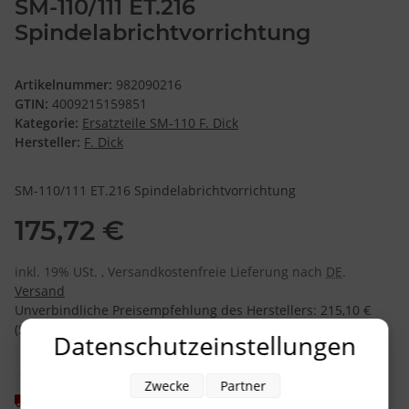
SM-110/111 ET.216
Spindelabrichtvorrichtung
Artikelnummer:
982090216
GTIN:
4009215159851
Kategorie:
Ersatzteile SM-110 F. Dick
Hersteller:
F. Dick
SM-110/111 ET.216 Spindelabrichtvorrichtung
175,72 €
inkl. 19% USt. , Versandkostenfreie Lieferung nach
DE
.
Versand
Unverbindliche Preisempfehlung des Herstellers
:
215,10 €
(Sie sparen
18.31%
, also
39,38 €
)
Datenschutzeinstellungen
Zwecke
Partner
Momentan nicht verfügbar