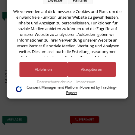
Zwecke
Partner
Wir verwenden auf dick-messer.de Cookies und Pixel, um die
AUF LAGER
AUF LAGER
einwandfreie Funktion unserer Website zu gewährleisten,
Inhalte und Anzeigen zu personalisieren, Funktionen für
soziale Medien anbieten zu können und die Zugriffe auf
unserer Website zu analysieren. Außerdem geben wir
Informationen zu Ihrer Verwendung unserer Website an
unsere Partner für soziale Medien, Werbung und Analysen
weiter. Dies umfasst auch die Erstellung pseudonymer
Nutzungsprofile. Unsere Partner (Google Advertising
Products) führen diese Informationen möglicherweise mit
Tourniermesser, 7 cm Red
Tourniermesser mit 7 cm
weiteren Daten zusammen, die Sie ihnen bereitgestellt haben
Ablehnen
Akzeptieren
(bspw. anhand eines persönlichen Accounts) oder welche sie
Spirit F. Dick
Klinge von Premier Plus von
im Rahmen Ihrer Nutzung der Dienste gesammelt haben
Dick
39,48 € -
52,43 €
*
33,23 € -
46,18 €
*
Datenschutzrichtlinie
Impressum
(bspw. Nutzungsdaten anderer Geräte). Ihre Einwilligung zur
Consent Management Platform Powered by Tracking-
Nutzung von Cookies und Pixeln können Sie jederzeit
Expert
widerrufen, indem Sie auf den Datenschutz-Button links
unten klicken und dort die entsprechenden Anpassungen
vornehmen.
AUF LAGER
AUSVERKAUFT
Zwecke der Datenverarbeitung durch unsere Partner:
Speichern von oder Zugriff auf Informationen auf einem Endgerät
Verwendung reduzierter Daten zur Auswahl von Werbeanzeigen