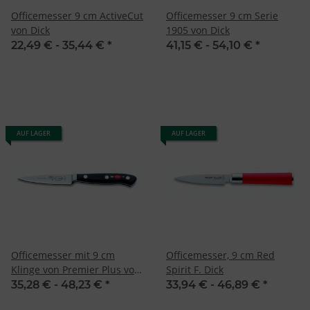
Officemesser 9 cm ActiveCut
Officemesser 9 cm Serie
von Dick
1905 von Dick
22,49 € -
35,44 €
*
41,15 € -
54,10 €
*
AUF LAGER
AUF LAGER
Officemesser mit 9 cm
Officemesser, 9 cm Red
Klinge von Premier Plus von
Spirit F. Dick
Dick
35,28 € -
48,23 €
*
33,94 € -
46,89 €
*