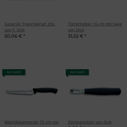
Superior Tranchierset 2tlg.
Tortenheber 16 cm mit Säge
von F. Dick
von Dick
50,06 €
*
31,52 €
*
AUF LAGER
AUF LAGER
Weichkäsemesser 15 cm von
Zitronenritzer von Dick