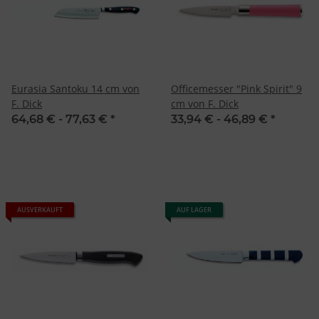
Erstellung von Profilen für personalisierte Werbung
Verwendung von Profilen zur Auswahl personalisierter Werbung
Erstellung von Profilen zur Personalisierung von Inhalten
Verwendung von Profilen zur Auswahl personalisierter Inhalte
Messung der Werbeleistung
Messung der Performance von Inhalten
Analyse von Zielgruppen durch Statistiken oder Kombinationen
von Daten aus verschiedenen Quellen
Eurasia Santoku 14 cm von
Officemesser "Pink Spirit" 9
Entwicklung und Verbesserung der Angebote
F. Dick
cm von F. Dick
Verwendung reduzierter Daten zur Auswahl von Inhalten
64,68 € -
77,63 €
*
33,94 € -
46,89 €
*
Besondere Features:
Verwendung genauer Standortdaten
Endgeräteeigenschaften zur Identifikation aktiv abfragen
AUSVERKAUFT
AUF LAGER