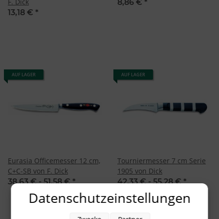
F. Dick
8,86 €
*
13,18 €
*
AUF LAGER
AUF LAGER
Eurasia Officemesser 12 cm,
Tourniermesser 7 cm Serie
C+C-SB von F. Dick
1905 von Dick
38,63 € -
51,58 €
*
42,33 € -
55,28 €
*
Datenschutzeinstellungen