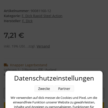
Artikelnummer:
90081160-12
Kategorie:
F. Dick Rapid Steel Action
Hersteller:
F. Dick
7,21 €
inkl. 19% USt. , zzgl.
Versand
Knapper Lagerbestand
Lieferzeit:
1 - 3 Werktage
(DE - Ausland
Frage zum Artikel
abweichend)
Datenschutzeinstellungen
Zwecke
Partner
Stk
Wir verwenden auf dick-messer.de Cookies und Pixel, um die
einwandfreie Funktion unserer Website zu gewährleisten,
Inhalte und Anzeigen zu personalisieren, Funktionen für