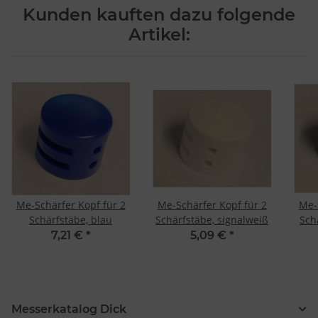
Messung der Performance von Inhalten
Kunden kauften dazu folgende
Analyse von Zielgruppen durch Statistiken oder Kombinationen
von Daten aus verschiedenen Quellen
Artikel:
Entwicklung und Verbesserung der Angebote
Verwendung reduzierter Daten zur Auswahl von Inhalten
Besondere Features:
Verwendung genauer Standortdaten
Endgeräteeigenschaften zur Identifikation aktiv abfragen
Me-Schärfer Kopf für 2
Me-Schärfer Kopf für 2
Me-
Schärfstäbe, blau
Schärfstäbe, signalweiß
Sch
7,21 €
*
5,09 €
*
Messerkatalog Dick