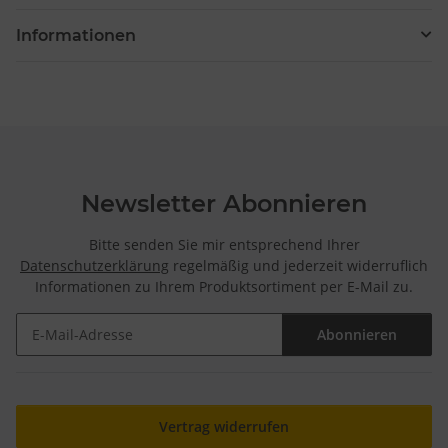
Messung der Performance von Inhalten
Analyse von Zielgruppen durch Statistiken oder Kombinationen
Informationen
von Daten aus verschiedenen Quellen
Entwicklung und Verbesserung der Angebote
Verwendung reduzierter Daten zur Auswahl von Inhalten
Besondere Features:
Verwendung genauer Standortdaten
Endgeräteeigenschaften zur Identifikation aktiv abfragen
Newsletter Abonnieren
Bitte senden Sie mir entsprechend Ihrer
Datenschutzerklärung
regelmäßig und jederzeit widerruflich
Informationen zu Ihrem Produktsortiment per E-Mail zu.
Abonnieren
Newsletter Abonnieren
Vertrag widerrufen