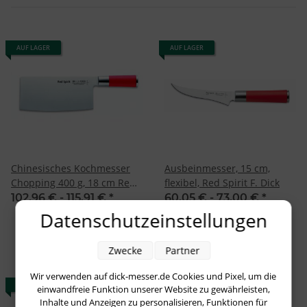
AUF LAGER
AUF LAGER
Chinesisches Kochmesser
Ausbeinmesser, 15 cm,
Chopping 400 g, 18 cm Red
flexibel, Red Spirit F. Dick
Spirit F. Dick
102,96 € -
115,91 €
*
60,05 € -
73,00 €
*
Datenschutzeinstellungen
Zwecke
Partner
Wir verwenden auf dick-messer.de Cookies und Pixel, um die
AUF LAGER
AUF LAGER
einwandfreie Funktion unserer Website zu gewährleisten,
Inhalte und Anzeigen zu personalisieren, Funktionen für