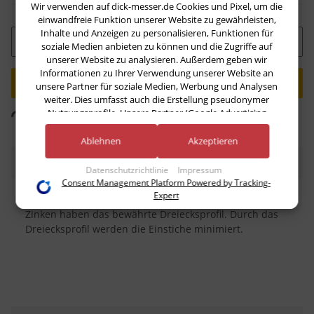
Wir verwenden auf dick-messer.de Cookies und Pixel, um die
einwandfreie Funktion unserer Website zu gewährleisten,
Inhalte und Anzeigen zu personalisieren, Funktionen für
Stk
soziale Medien anbieten zu können und die Zugriffe auf
unserer Website zu analysieren. Außerdem geben wir
Informationen zu Ihrer Verwendung unserer Website an
unsere Partner für soziale Medien, Werbung und Analysen
ding...
weiter. Dies umfasst auch die Erstellung pseudonymer
Nutzungsprofile. Unsere Partner (Google Advertising
Komponenten werden geladen ...
Products) führen diese Informationen möglicherweise mit
weiteren Daten zusammen, die Sie ihnen bereitgestellt haben
Ablehnen
Akzeptieren
(bspw. anhand eines persönlichen Accounts) oder welche sie
Beschreibung
im Rahmen Ihrer Nutzung der Dienste gesammelt haben
Datenschutzrichtlinie
Impressum
(bspw. Nutzungsdaten anderer Geräte). Ihre Einwilligung zur
Consent Management Platform Powered by Tracking-
Nutzung von Cookies und Pixeln können Sie jederzeit
Expert
Geschmiedete Fleischgabel von Dick. Die 15 cm langen
widerrufen, indem Sie auf den Datenschutz-Button links
Zinken haben das bewährte Dreiecksprofil. Durch das
unten klicken und dort die entsprechenden Anpassungen
Dreiecksprofil werden die Einstiche minimiert.
vornehmen.
Zwecke der Datenverarbeitung durch unsere Partner:
Speichern von oder Zugriff auf Informationen auf einem Endgerät
Verwendung reduzierter Daten zur Auswahl von Werbeanzeigen
Erstellung von Profilen für personalisierte Werbung
Verwendung von Profilen zur Auswahl personalisierter Werbung