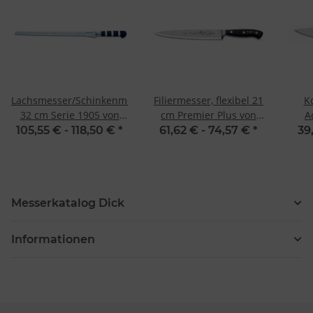
Lachsmesser/Schinkenmesser
Filiermesser, flexibel 21
K
32 cm Serie 1905 von
cm Premier Plus von
A
Dick
Dick
105,55 € -
118,50 €
*
61,62 € -
74,57 €
*
39
Messerkatalog Dick
Informationen