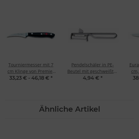
Besondere Features:
Verwendung genauer Standortdaten
Endgeräteeigenschaften zur Identifikation aktiv abfragen
esser
Tourniermesser mit 7
Pendelschäler in PE-
Eura
cm Klinge von Premier
Beutel mit geschweißter
cm,
Plus von Dick
Klinge von F. Dick
33,23 € -
46,18 €
*
4,94 €
*
38
Ähnliche Artikel