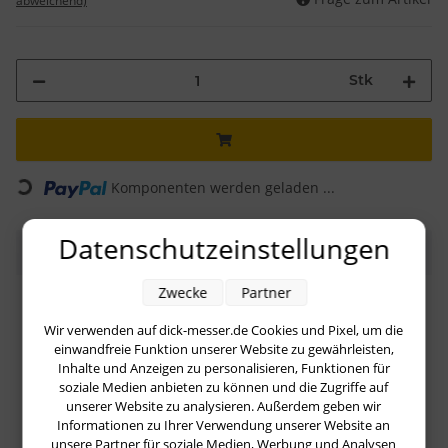
abweichend)
Stk
Loading...
Komponenten werden geladen ...
Datenschutzeinstellungen
Beschreibung
Zwecke
Partner
Mit dem
Buntschneidemesser
aus der
Premier Plus
Serie von
Dick
kann man phantastische dekorative
Wir verwenden auf dick-messer.de Cookies und Pixel, um die
Effekte
erzielen. ...denn schließlich ist das Auge mit!
einwandfreie Funktion unserer Website zu gewährleisten,
Inhalte und Anzeigen zu personalisieren, Funktionen für
soziale Medien anbieten zu können und die Zugriffe auf
Aus einem Stück Stahl
geschmiedet
, ausbalanciert und
unserer Website zu analysieren. Außerdem geben wir
ergonomisch
geformt sind dieses Messer erste Wahl
Informationen zu Ihrer Verwendung unserer Website an
für Profis und ambitionierte Hobbyköche. Damit werden
unsere Partner für soziale Medien, Werbung und Analysen